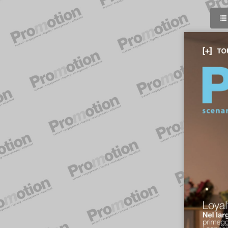
[+]
T
Loyalty
Nel
lar
primeg