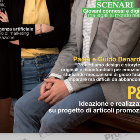
si
SCENARI
ità
win
Giovani
connessi
e
digit
ma
legati
al
mondo
real
igenza
artificiale
zio
di
marketing
zzazione
Paola
e
Guido
Benardelli
“Progettiamo
design
e
storytel
originali
e
inconfondibili
per
emoziona
studiando
meccanismi
di
gioco
faci
imparare
ma
difficili
da
abbandona
P&B
Ideazione
e
realizzazion
su
progetto
di
articoli
promozional