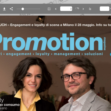
/ 76
OUCH
–
Engagement
e
loyalty
di
scena
a
Milano
il
28
maggio.
Info
su
to
go
consumo
giano