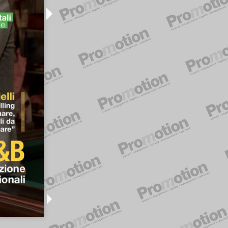
ali
e
ling
re,
li
da
re”
e
i