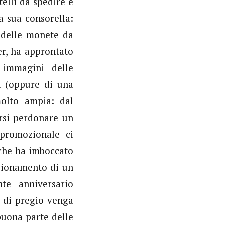
telli da spedire e
a sua consorella:
 delle monete da
er, ha approntato
 immagini delle
 (oppure di una
olto ampia: dal
arsi perdonare un
 promozionale ci
che ha imboccato
nsionamento di un
te anniversario
a di pregio venga
buona parte delle