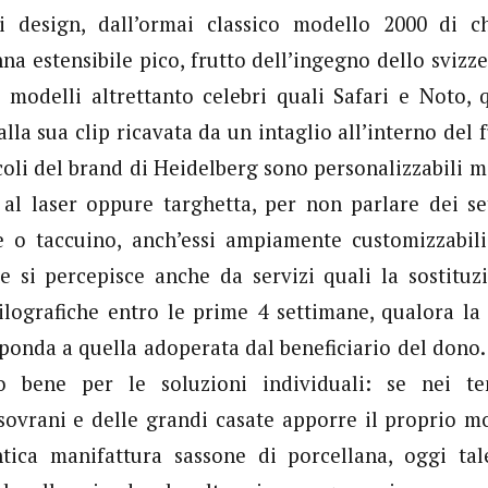
design, dall’ormai classico modello 2000 di ch
na estensibile pico, frutto dell’ingegno dello svizze
modelli altrettanto celebri quali Safari e Noto, 
lla sua clip ricavata da un intaglio all’interno del f
ticoli del brand di Heidelberg sono personalizzabili 
e al laser oppure targhetta, per non parlare dei s
e o taccuino, anch’essi ampiamente customizzabili
e si percepisce anche da servizi quali la sostituz
ilografiche entro le prime 4 settimane, qualora la
sponda a quella adoperata dal beneficiario del dono
to bene per le soluzioni individuali: se nei te
 sovrani e delle grandi casate apporre il proprio 
antica manifattura sassone di porcellana, oggi tal