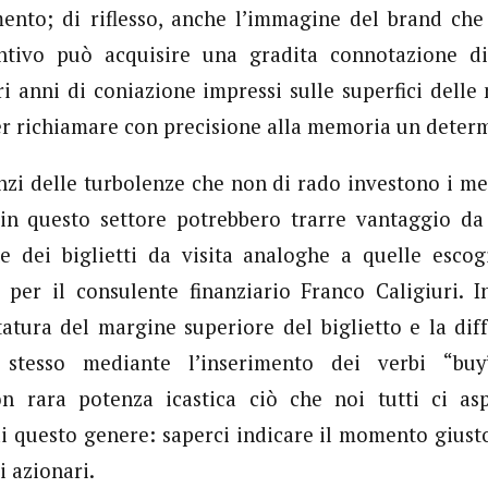
mento; di riflesso, anche l’immagine del brand che
entivo può acquisire una gradita connotazione di 
ri anni di coniazione impressi sulle superfici dell
per richiamare con precisione alla memoria un deter
zi delle turbolenze che non di rado investono i merc
 in questo settore potrebbero trarre vantaggio da 
ne dei biglietti da visita analoghe a quelle escog
per il consulente finanziario Franco Caligiuri. I
atura del margine superiore del biglietto e la dif
 stesso mediante l’inserimento dei verbi “buy
n rara potenza icastica ciò che noi tutti ci as
di questo genere: saperci indicare il momento gius
i azionari.