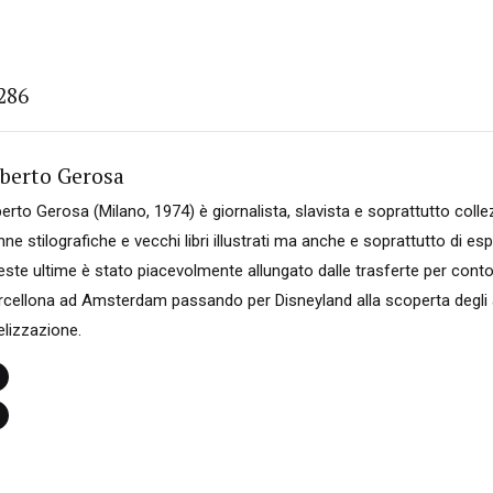
286
berto Gerosa
erto Gerosa (Milano, 1974) è giornalista, slavista e soprattutto colle
ne stilografiche e vecchi libri illustrati ma anche e soprattutto di es
este ultime è stato piacevolmente allungato dalle trasferte per cont
rcellona ad Amsterdam passando per Disneyland alla scoperta degli a
elizzazione.