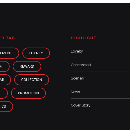
ED TAG
HIGHLIGHT
Loyalty
EMENT
LOYALTY
Osservatori
RI
REWARD
Scenari
MI
COLLECTION
News
L
PROMOTION
Cover Story
ICS