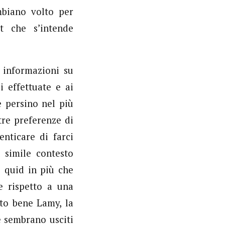
mbiano volto per
t che s’intende
 informazioni su
i effettuate e ai
e persino nel più
tre preferenze di
enticare di farci
 simile contesto
l quid in più che
e rispetto a una
lto bene Lamy, la
 sembrano usciti