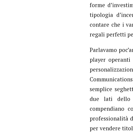
forme d’investi
tipologia d’inc
contare che i va
regali perfetti 
Parlavamo poc’an
player operanti
personalizzazio
Communications 
semplice seghett
due lati dello
compendiano co
professionalità 
per vendere titol