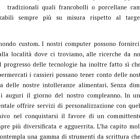
tradizionali quali francobolli o porcellane ca
izzabili sempre più su misura rispetto al targe
ondo custom. I nostri computer possono fornirci
lla località dove ci troviamo, alle ricerche da no
 Il progresso delle tecnologie ha inoltre fatto sì ch
ipermercati i cassieri possano tener conto delle nos
ra delle nostre intolleranze alimentari. Senza dim
i auguri il giorno del nostro compleanno. In un
tale offrire servizi di personalizzazione con que
sivo nel conquistarsi il favore di un committent
re più diversificata e agguerrita. L’ha capito mo
 contempla una gamma di strumenti da scrittura che