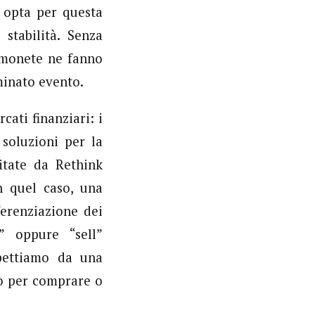
 opta per questa
stabilità. Senza
e monete ne fanno
minato evento.
ati finanziari: i
soluzioni per la
itate da Rethink
n quel caso, una
ferenziazione dei
” oppure “sell”
pettiamo da una
to per comprare o