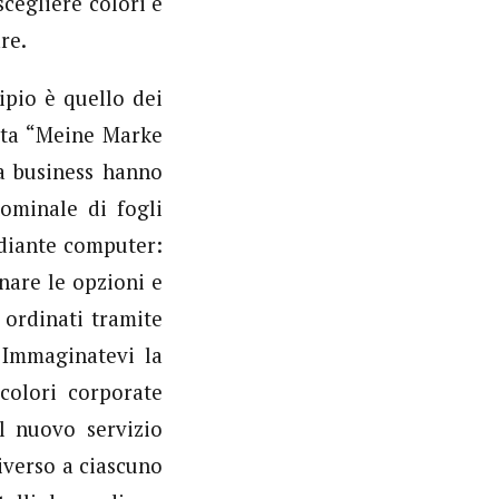
cegliere colori e
re.
pio è quello dei
erta “Meine Marke
ia business hanno
ominale di fogli
ediante computer:
onare le opzioni e
i ordinati tramite
 Immaginatevi la
 colori corporate
al nuovo servizio
iverso a ciascuno