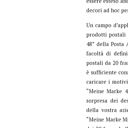
essere esteso an
decori ad hoc per
Un campo d’appl
prodotti postali
48” della Posta 
facoltà di defi
postali da 20 fr
è sufficiente con
caricare i motivi
“Meine Marke 48
sorpresa dei des
della vostra azi
“Meine Marke Mix