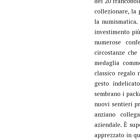
dei 20 francoboll
collezionare, la
la numismatica.
investimento più
numerose confe
circostanze ch
medaglia comme
classico regalo 
gesto indelicat
sembrano i pack
nuovi sentieri p
anziano colleg
aziendale. È sup
apprezzato in qu