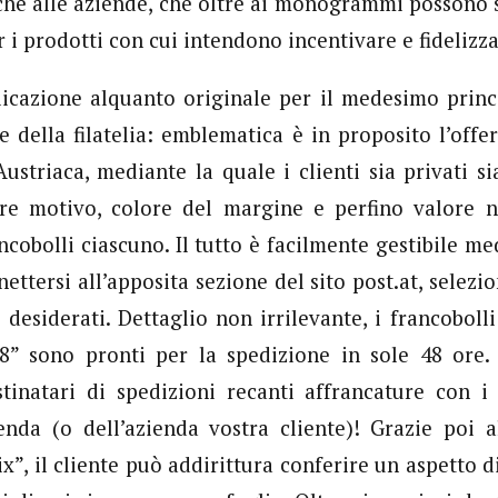
che alle aziende, che oltre ai monogrammi possono s
 i prodotti con cui intendono incentivare e fidelizza
icazione alquanto originale per il medesimo princi
 e della filatelia: emblematica è in proposito l’off
Austriaca, mediante la quale i clienti sia privati s
nire motivo, colore del margine e perfino valore n
ancobolli ciascuno. Il tutto è facilmente gestibile m
nettersi all’apposita sezione del sito post.at, selezi
 desiderati. Dettaglio non irrilevante, i francoboll
” sono pronti per la spedizione in sole 48 ore.
tinatari di spedizioni recanti affrancature con i
enda (o dell’azienda vostra cliente)! Grazie poi 
”, il cliente può addirittura conferire un aspetto d