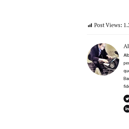
Post Views:
1.
Al
Alb
pen
qu
Ba
fid