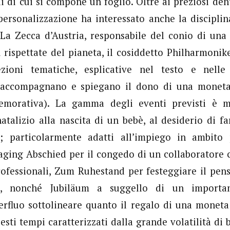
i di cui si compone un foglio. Oltre ai preziosi den
 personalizzazione ha interessato anche la disciplin
 La Zecca d’Austria, responsabile del conio di una
 rispettate del pianeta, il cosiddetto Philharmonik
zioni tematiche, esplicative nel testo e nelle
e accompagnano e spiegano il dono di una moneta
morativa). La gamma degli eventi previsti è m
natalizio alla nascita di un bebè, al desiderio di f
o; particolarmente adatti all’impiego in ambito
aging Abschied per il congedo di un collaboratore 
rofessionali, Zum Ruhestand per festeggiare il pe
a, nonché Jubiläum a suggello di un importan
erfluo sottolineare quanto il regalo di una monet
esti tempi caratterizzati dalla grande volatilità di 