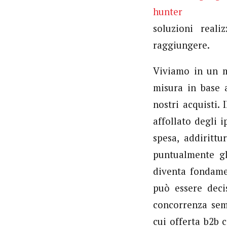
soluzioni real
raggiungere.
Viviamo in un m
misura in base a
nostri acquisti.
affollato degli 
spesa, addirittu
puntualmente gl
diventa fondamen
può essere deci
concorrenza semp
cui offerta b2b