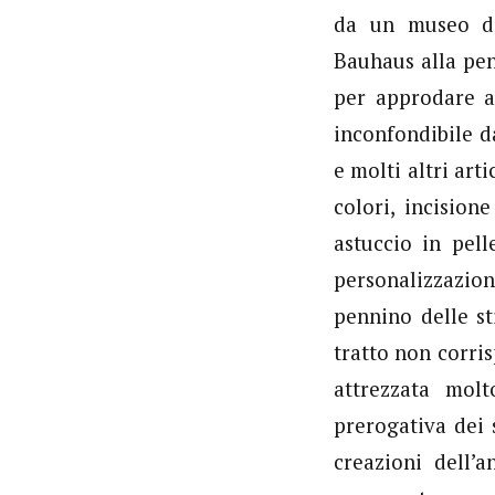
da un museo di 
Bauhaus alla pen
per approdare a 
inconfondibile da
e molti altri ar
colori, incision
astuccio in pell
personalizzazion
pennino delle st
tratto non corri
attrezzata mol
prerogativa dei
creazioni dell’