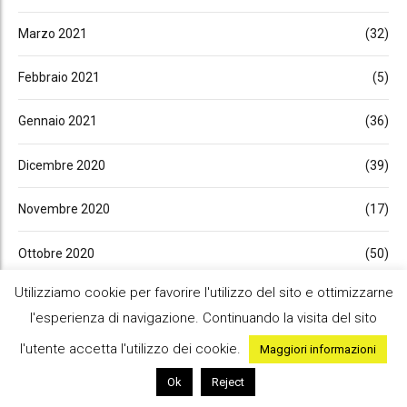
Marzo 2021
(32)
Febbraio 2021
(5)
Gennaio 2021
(36)
Dicembre 2020
(39)
Novembre 2020
(17)
Ottobre 2020
(50)
Utilizziamo cookie per favorire l'utilizzo del sito e ottimizzarne
Settembre 2020
(15)
l'esperienza di navigazione. Continuando la visita del sito
Agosto 2020
(2)
l'utente accetta l'utilizzo dei cookie.
Maggiori informazioni
Ok
Reject
Luglio 2020
(47)