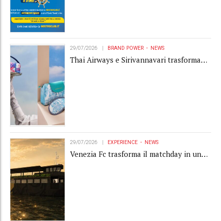
29/07/2026
BRAND POWER
NEWS
Thai Airways e Sirivannavari trasformano
l'amenity kit in un oggetto di brand
experience
29/07/2026
EXPERIENCE
NEWS
Venezia Fc trasforma il matchday in una
luxury experience con La Serenissima, la
nuova hospitality sull'acqua