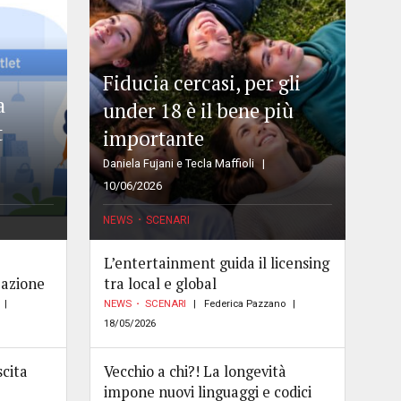
Fiducia cercasi, per gli
a
under 18 è il bene più
t
importante
Daniela Fujani e Tecla Maffioli
10/06/2026
NEWS
SCENARI
L’entertainment guida il licensing
zazione
tra local e global
NEWS
SCENARI
Federica Pazzano
18/05/2026
scita
Vecchio a chi?! La longevità
impone nuovi linguaggi e codici