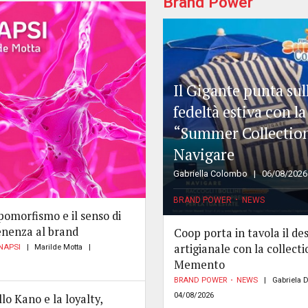
Brand Power
Il Gigante punta sul
fedeltà estiva con la
“Summer Collectio
Navigare
Gabriella Colombo
06/08/2026
BRAND POWER
NEWS
pomorfismo e il senso di
nenza al brand
Coop porta in tavola il de
artigianale con la collecti
NAPSI
Marilde Motta
Memento
BRAND POWER
NEWS
Gabriela 
04/08/2026
lo Kano e la loyalty,