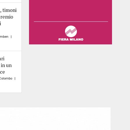
, timoni
premio
i
imben
ri
 in un
nce
 Colombo