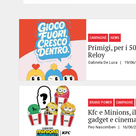
CAMPAGNE
NEWS
Primigi, per i 5
Reloy
Gabriela De Luca
19/06
BRAND POWER
CAMPAGNE
Kfc e Minions, i
gadget e cinem
Peo Nascimben
16/06/