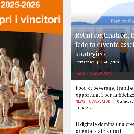
Retail destination, l
fedeltà diventa asse
strategico
Contactlab
16/06/2026
NEWS
OSSERVATORI
Food & beverage, trend e
opportunità per la fideliz
NEWS
OSSERVATORI
Contactlab
01/04/2026
Il digitale domina una cre
orientata ai risultati