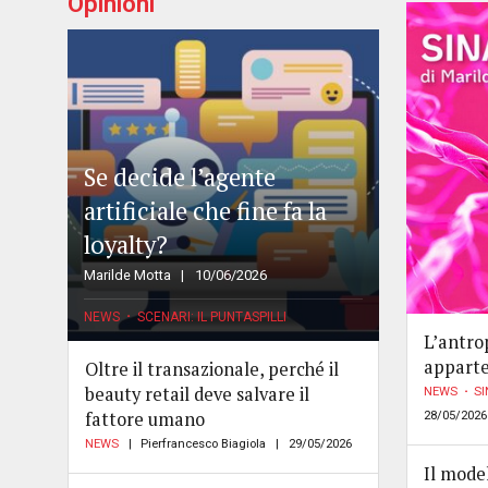
Opinioni
Se decide l’agente
artificiale che fine fa la
loyalty?
Marilde Motta
10/06/2026
NEWS
SCENARI: IL PUNTASPILLI
L’antro
apparte
Oltre il transazionale, perché il
beauty retail deve salvare il
NEWS
SI
fattore umano
28/05/2026
NEWS
Pierfrancesco Biagiola
29/05/2026
Il model