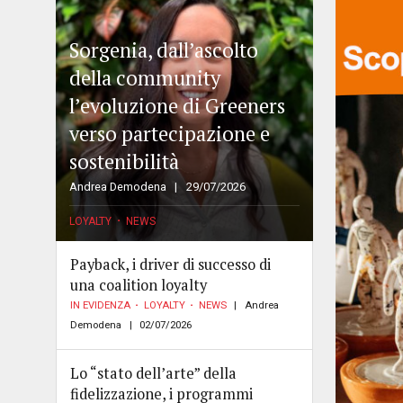
Sorgenia, dall’ascolto
della community
l’evoluzione di Greeners
verso partecipazione e
sostenibilità
Andrea Demodena
29/07/2026
LOYALTY
NEWS
Payback, i driver di successo di
una coalition loyalty
IN EVIDENZA
LOYALTY
NEWS
Andrea
Demodena
02/07/2026
Lo “stato dell’arte” della
fidelizzazione, i programmi