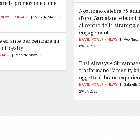
are la promozione come
Nostromo celebra 75 anni
d’oro, Gardaland e buoni 
NEWS
SINAPSI
Marilde Motta
al centro della strategia d
engagement
e ex ante per centrare gli
BRAND POWER
NEWS
Peo Nasc
03/08/2026
i di loyalty
NAPSI
Marilde Motta
Thai Airways e Sirivannava
trasformano l’amenity kit
oggetto di brand experie
BRAND POWER
NEWS
Gabriella
29/07/2026