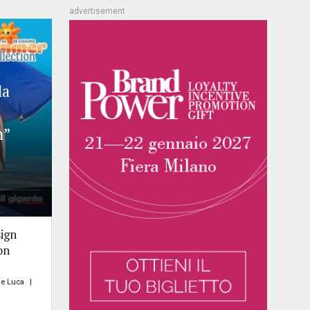
advertisement
la
n”
sign
on
De Luca