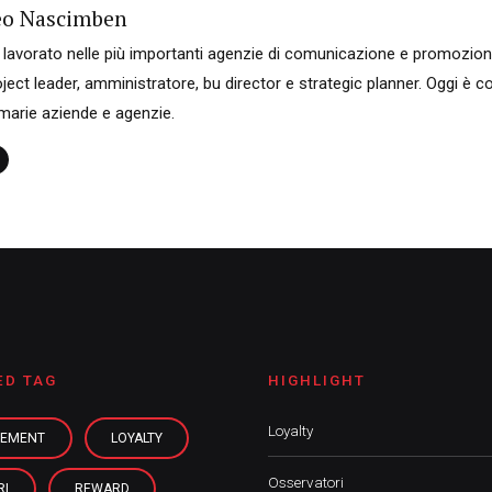
eo Nascimben
 lavorato nelle più importanti agenzie di comunicazione e promozion
ject leader, amministratore, bu director e strategic planner. Oggi è c
imarie aziende e agenzie.
ED TAG
HIGHLIGHT
Loyalty
EMENT
LOYALTY
Osservatori
RI
REWARD