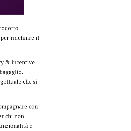
prodotto
er ridefinire il
lty & incentive
 bagaglio.
gettuale che si
ccompagnare con
er chi non
funzionalità e