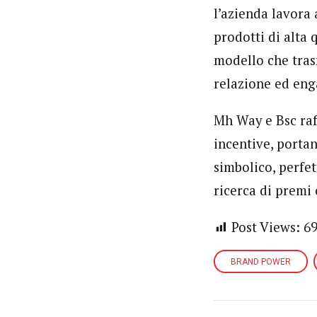
l’azienda lavora a
prodotti di alta 
modello che tras
relazione ed en
Mh Way e Bsc raf
incentive, porta
simbolico, perfe
ricerca di premi 
Post Views:
6
BRAND POWER