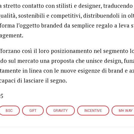
 stretto contatto con stilisti e designer, traducendo l
qualità, sostenibili e competitivi, distribuendoli in ol
forma l’oggetto branded da semplice regalo a leva s
gagement.
forzano così il loro posizionamento nel segmento l
ndo sul mercato una proposta che unisce design, funz
ttamente in linea con le nuove esigenze di brand e a
capaci di lasciare il segno.
95
BSC
GIFT
GRAVITY
INCENTIVE
MH WAY