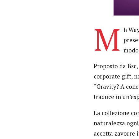
M
h Way
prese
modo 
Proposto da Bsc, 
corporate gift, n
“Gravity? A conce
traduce in un’esp
La collezione co
naturalezza ogni 
accetta zavorre i