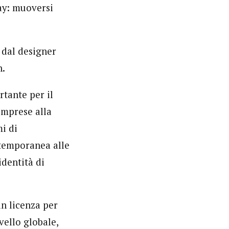
ay: muoversi
 dal designer
n.
tante per il
imprese alla
i di
ntemporanea alle
identità di
in licenza per
vello globale,