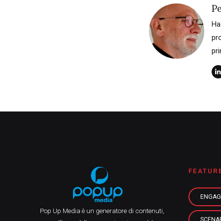
P
Ha
pro
pr
FEATUR
ENGAG
Pop Up Media è un generatore di contenuti,
SCENA