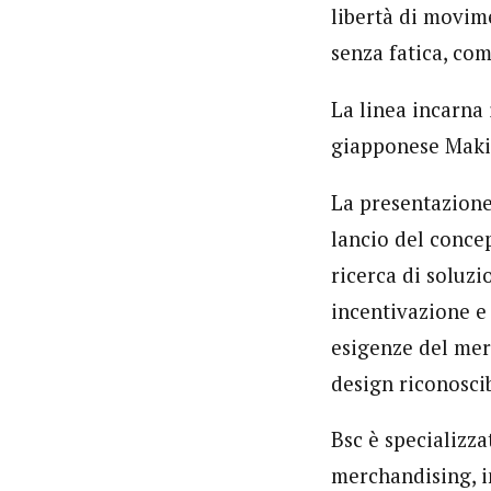
libertà di movim
senza fatica, com
La linea incarna 
giapponese Makio
La presentazion
lancio del concep
ricerca di soluz
incentivazione e
esigenze del merc
design riconoscib
Bsc è specializza
merchandising, in