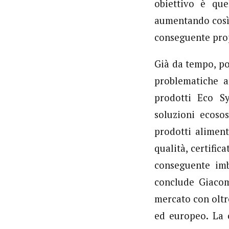
obiettivo è que
aumentando così 
conseguente prop
Già da tempo, poi
problematiche a
prodotti Eco Sy
soluzioni ecoso
prodotti aliment
qualità, certific
conseguente imb
conclude Giacom
mercato con oltre
ed europeo. La c