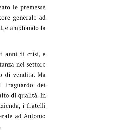
eato le premesse
ttore generale ad
l, e ampliando la
 anni di crisi, e
anza nel settore
o di vendita. Ma
l traguardo dei
to di qualità. In
zienda, i fratelli
nerale ad Antonio
.