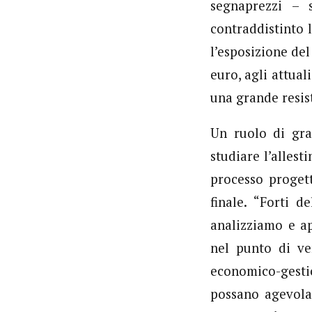
segnaprezzi – 
contraddistinto 
l’esposizione del
euro, agli attual
una grande resis
Un ruolo di gra
studiare l’alles
processo progett
finale. “Forti d
analizziamo e ap
nel punto di ven
economico-gestio
possano agevolar