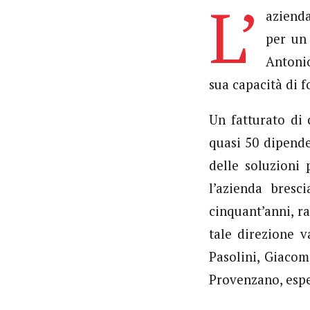
L’
aziend
per un 
Antonio
sua capacità di f
Un fatturato di 
quasi 50 dipend
delle soluzioni
l’azienda bres
cinquant’anni, r
tale direzione va
Pasolini, Giacom
Provenzano, espe