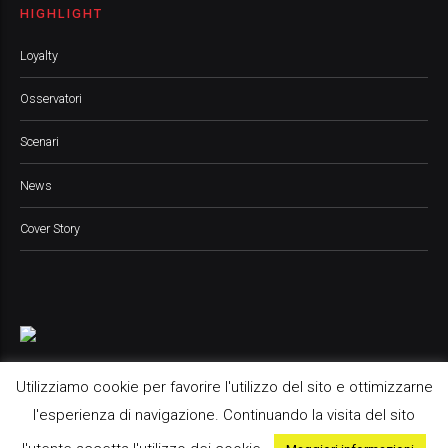
HIGHLIGHT
Loyalty
Osservatori
Scenari
News
Cover Story
Utilizziamo cookie per favorire l'utilizzo del sito e ottimizzarne
l'esperienza di navigazione. Continuando la visita del sito
Pop Up Media srl, 2021 © All Rights Reserved