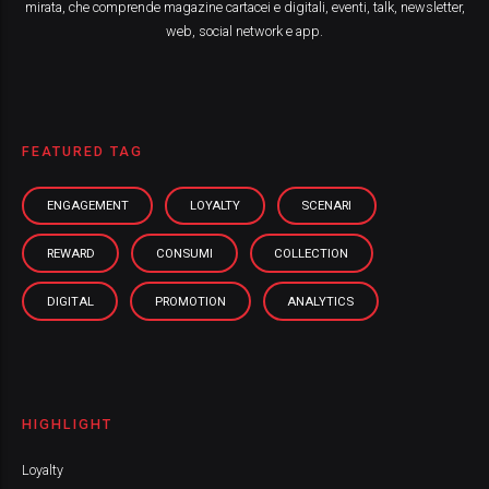
mirata, che comprende magazine cartacei e digitali, eventi, talk, newsletter,
web, social network e app.
FEATURED TAG
ENGAGEMENT
LOYALTY
SCENARI
REWARD
CONSUMI
COLLECTION
DIGITAL
PROMOTION
ANALYTICS
HIGHLIGHT
Loyalty