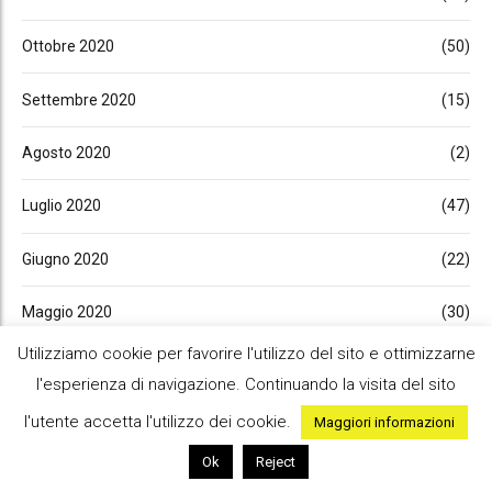
Ottobre 2020
(50)
Settembre 2020
(15)
Agosto 2020
(2)
Luglio 2020
(47)
Giugno 2020
(22)
Maggio 2020
(30)
Utilizziamo cookie per favorire l'utilizzo del sito e ottimizzarne
Aprile 2020
(23)
l'esperienza di navigazione. Continuando la visita del sito
Marzo 2020
(30)
l'utente accetta l'utilizzo dei cookie.
Maggiori informazioni
Ok
Reject
Febbraio 2020
(4)