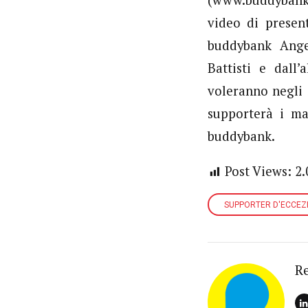
video di presen
buddybank Angel
Battisti e dall
voleranno negli S
supporterà i ma
buddybank.
Post Views:
2.
SUPPORTER D'ECCEZI
R