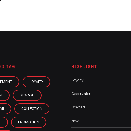
ED TAG
HIGHLIGHT
Loyalty
EMENT
LOYALTY
Osservatori
RI
REWARD
Scenari
MI
COLLECTION
News
L
PROMOTION