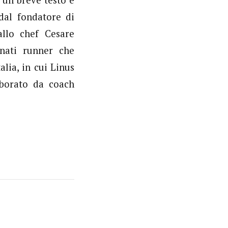
dal fondatore di
allo chef Cesare
unati runner che
alia, in cui Linus
aborato da coach