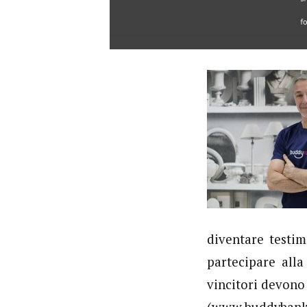
diventare testim
partecipare all
vincitori devono
(www.buddybank.c