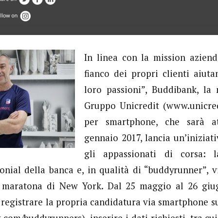
In linea con la mission aziend
fianco dei propri clienti aiuta
loro passioni”, Buddibank, la
Gruppo Unicredit (www.unicred
per smartphone, che sarà a
gennaio 2017, lancia un’iniziat
gli appassionati di corsa: l
onial della banca e, in qualità di “buddyrunner”, v
a maratona di New York. Dal 25 maggio al 26 giug
 registrare la propria candidatura via smartphone s
om/buddyrunners), inserire i dati richiesti, tra cui