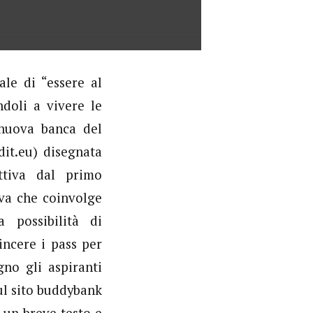
ale di “essere al
ndoli a vivere le
 nuova banca del
it.eu) disegnata
ttiva dal primo
iva che coinvolge
a possibilità di
incere i pass per
no gli aspiranti
ul sito buddybank
 un breve testo e