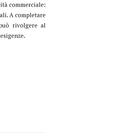
ività commerciale:
ndali. A completare
può rivolgere al
 esigenze.