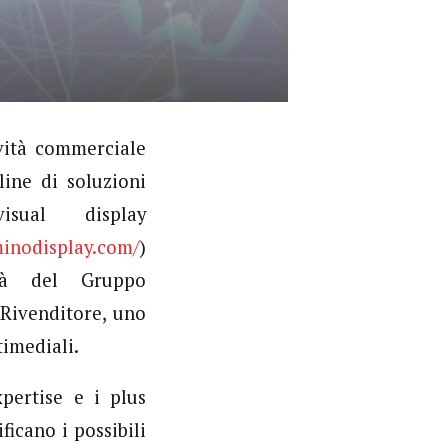
ività commerciale
line di soluzioni
sual display
minodisplay.com/
)
tà del Gruppo
 Rivenditore, uno
timediali.
pertise e i plus
icano i possibili