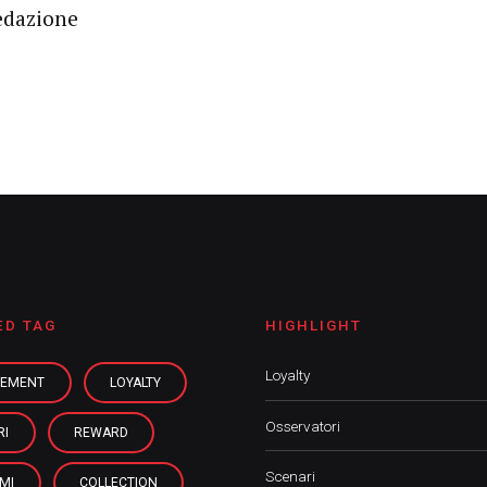
edazione
ED TAG
HIGHLIGHT
Loyalty
EMENT
LOYALTY
Osservatori
RI
REWARD
Scenari
MI
COLLECTION