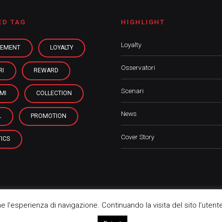
ED TAG
HIGHLIGHT
Loyalty
EMENT
LOYALTY
Osservatori
RI
REWARD
Scenari
MI
COLLECTION
News
L
PROMOTION
Cover Story
ICS
rne l'esperienza di navigazione. Continuando la visita del sito l'utent
Ho