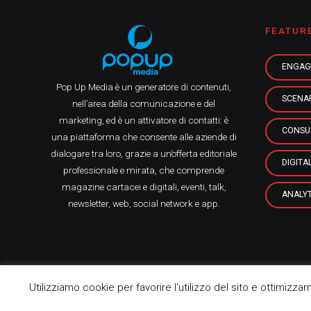
FEATUR
ENGAG
Pop Up Media è un generatore di contenuti,
SCENA
nell’area della comunicazione e del
marketing, ed è un attivatore di contatti: è
CONSU
una piattaforma che consente alle aziende di
dialogare tra loro, grazie a un’offerta editoriale
DIGITA
professionale e mirata, che comprende
magazine cartacei e digitali, eventi, talk,
ANALYT
newsletter, web, social network e app.
Utilizziamo cookie per favorire l'utilizzo del sito e ottimizza
Pop Up Media srl, 2021 © All Rights Reserved