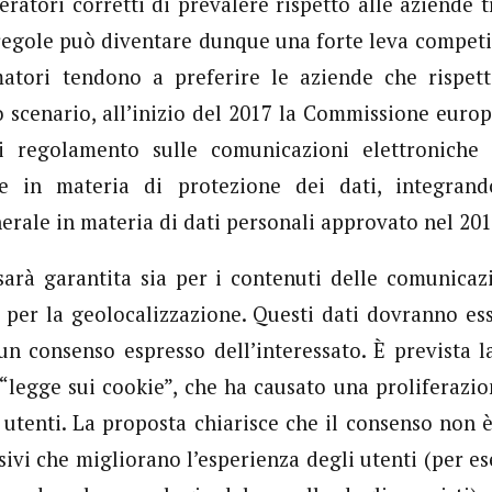
eratori corretti di prevalere rispetto alle aziende t
e regole può diventare dunque una forte leva competi
atori tendono a preferire le aziende che rispetta
to scenario, all’inizio del 2017 la Commissione euro
i regolamento sulle comunicazioni elettroniche 
e in materia di protezione dei dati, integran
rale in materia di dati personali approvato nel 201
sarà garantita sia per i contenuti delle comunicazi
 per la geolocalizzazione. Questi dati dovranno es
n consenso espresso dell’interessato. È prevista l
 “legge sui cookie”, che ha causato una proliferazion
 utenti. La proposta chiarisce che il consenso non è
sivi che migliorano l’esperienza degli utenti (per es