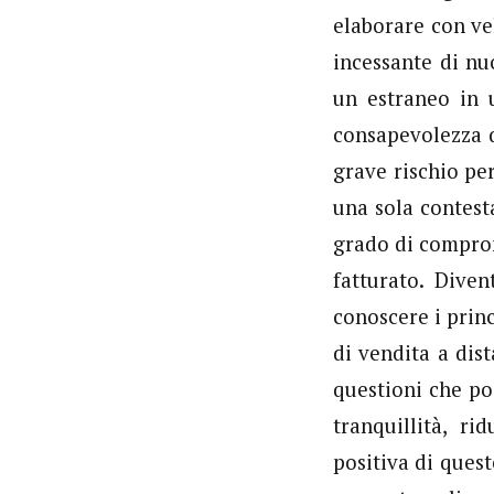
elaborare con ve
incessante di nu
un estraneo in 
consapevolezza d
grave rischio per
una sola contest
grado di comprom
fatturato. Dive
conoscere i prin
di vendita a dis
questioni che po
tranquillità, ri
positiva di ques