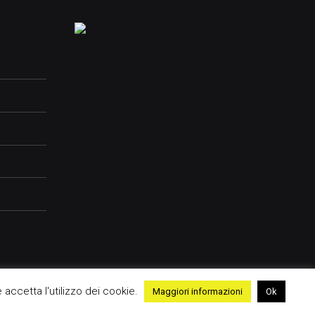
e accetta l'utilizzo dei cookie.
Maggiori informazioni
Ok
me
Contatti
Advertising
Cookie Policy
Privacy