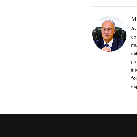
M
Av
co
mul
del
pr
int
fon
esp