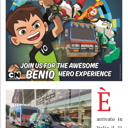
È
arrivato in
Italia il 21