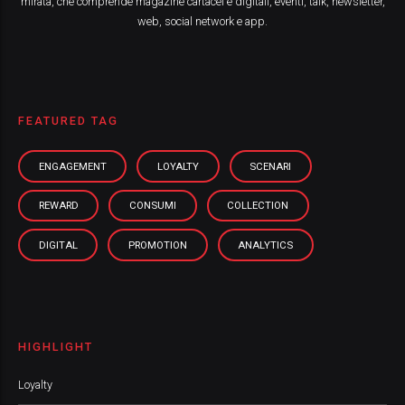
mirata, che comprende magazine cartacei e digitali, eventi, talk, newsletter,
web, social network e app.
FEATURED TAG
ENGAGEMENT
LOYALTY
SCENARI
REWARD
CONSUMI
COLLECTION
DIGITAL
PROMOTION
ANALYTICS
HIGHLIGHT
Loyalty