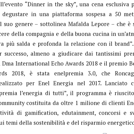
ll’evento “Dinner in the sky”, una cena esclusiva
a degustare in una piattaforma sospesa a 50 metr
l suo genere – sottolinea Mafalda Lepore – che è s
cere della compagnia e della buona cucina in un’at
a più salda e profonda la relazione con il brand”
 successo, almeno a giudicare dai tantissimi prem
ai Dma International Echo Awards 2018 e il premio Be
ds 2018, è stata enelpremia 3.0, che Roncagl
ealizzato per Enel Energia nel 2017. Lanciato c
remia l’energia di tutti”, il programma è riuscito
ommunity costituita da oltre 1 milione di clienti Ene
tività di gamification, edutainment, concorsi e sv
sui temi della sostenibilità e del risparmio energetic