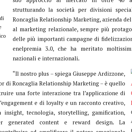
suo approccio al mercato in oltre 40 an
strutturando la società per divisioni specia
di
Roncaglia Relationship Marketing, azienda de
e
al marketing relazionale, sempre più protago
ico
delle più importanti campagne di fidelizzazion
enelpremia 3.0, che ha meritato moltissim
nazionali e internazionali.
“Il nostro plus – spiega Giuseppe Ardizzone,
r di Roncaglia Relationship Marketing – è quello
truire una forte interazione tra l’applicazione di
engagement e di loyalty e un racconto creativo,
 insight, tecnologia, storytelling, gamification,
ser generated content e reward design. La