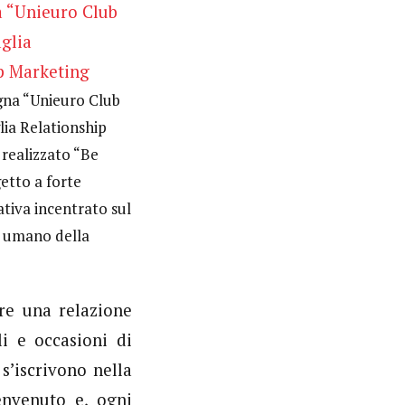
gna “Unieuro Club
ia Relationship
realizzato “Be
etto a forte
tiva incentrato sul
o umano della
are una relazione
li e occasioni di
 s’iscrivono nella
nvenuto e, ogni