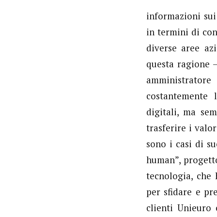
informazioni sui
in termini di co
diverse aree azi
questa ragione –
amministrator
costantemente 
digitali, ma se
trasferire i val
sono i casi di s
human”, progetto
tecnologia, che 
per sfidare e pr
clienti Unieuro