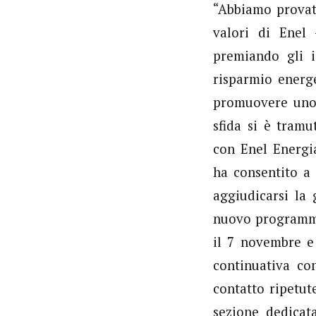
“Abbiamo provato
valori di Enel
premiando gli i
risparmio energe
promuovere uno s
sfida si è tramu
con Enel Energia
ha consentito a
aggiudicarsi la 
nuovo programma
il 7 novembre e 
continuativa con
contatto ripetute
sezione dedica