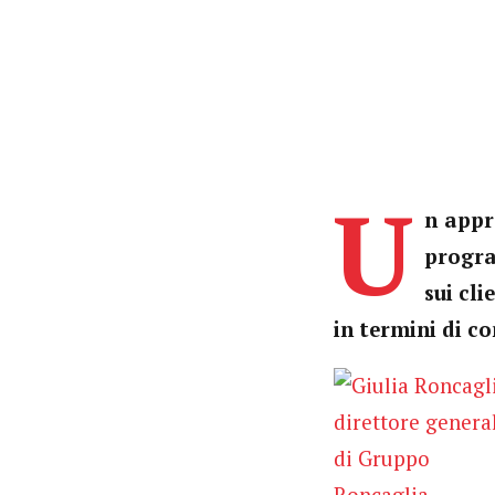
U
n appr
progra
sui cl
in termini di co