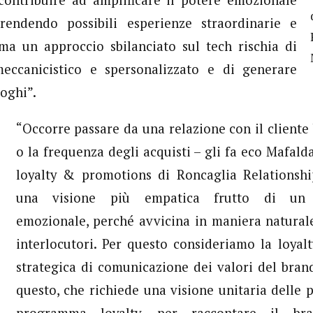
contribuire ad amplificare il potere emozionale
rendendo possibili esperienze straordinarie e
 ma un approccio sbilanciato sul tech rischia di
eccanicistico e spersonalizzato e di generare
oghi”.
“Occorre passare da una relazione con il cliente 
o la frequenza degli acquisti – gli fa eco Mafald
loyalty & promotions di Roncaglia Relationsh
una visione più empatica frutto di un 
emozionale, perché avvicina in maniera naturale
interlocutori. Per questo consideriamo la loya
strategica di comunicazione dei valori del bran
questo, che richiede una visione unitaria delle p
programma loyalty, per raccontare il br