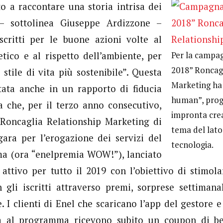
 a raccontare una storia intrisa dei
 – sottolinea Giuseppe Ardizzone –
scritti per le buone azioni volte al
Per la campa
tico e al rispetto dell’ambiente, per
2018” Roncagl
tile di vita più sostenibile”. Questa
Marketing ha 
tata anche in un rapporto di fiducia
human”, prog
 che, per il terzo anno consecutivo,
impronta crea
 Roncaglia Relationship Marketing di
tema del lat
gara per l’erogazione dei servizi del
tecnologia.
 (ora “enelpremia WOW!”), lanciato
attivo per tutto il 2019 con l’obiettivo di stimol
 gli iscritti attraverso premi, sorprese settimana
. I clienti di Enel che scaricano l’app del gestore e
ta al programma ricevono subito un coupon di be