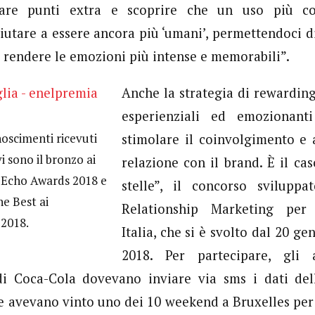
are punti extra e scoprire che un uso più co
iutare a essere ancora più ‘umani’, permettendoci d
e rendere le emozioni più intense e memorabili”.
Anche la strategia di rewardin
esperienziali ed emozionanti
noscimenti ricevuti
stimolare il coinvolgimento e 
i sono il bronzo ai
relazione con il brand. È il cas
 Echo Awards 2018 e
stelle”, il concorso svilupp
he Best ai
Relationship Marketing per
2018.
Italia, che si è svolto dal 20 g
2018. Per partecipare, gli a
 Coca-Cola dovevano inviare via sms i dati del
se avevano vinto uno dei 10 weekend a Bruxelles per