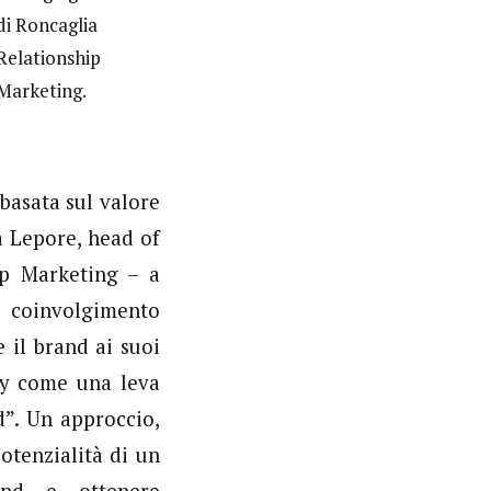
di Roncaglia
Relationship
Marketing.
basata sul valore
a Lepore, head of
ip Marketing – a
coinvolgimento
 il brand ai suoi
lty come una leva
d”. Un approccio,
otenzialità di un
and e ottenere