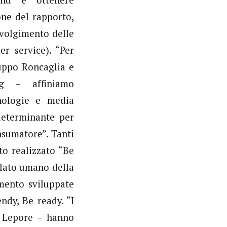
one del rapporto,
nvolgimento delle
er service). “Per
ruppo Roncaglia e
ng – affiniamo
nologie e media
determinante per
nsumatore”. Tanti
to realizzato “Be
 lato umano della
imento sviluppate
ndy, Be ready. “I
a Lepore – hanno