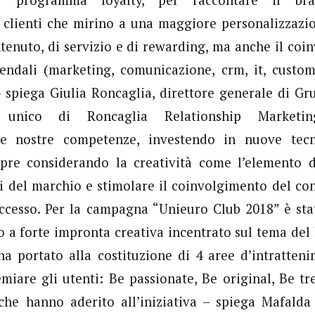
 clienti che mirino a una maggiore personalizzazi
ntenuto, di servizio e di rewarding, ma anche il coi
endali (marketing, comunicazione, crm, it, custom
 spiega Giulia Roncaglia, direttore generale di G
e unico di Roncaglia Relationship Marketi
le nostre competenze, investendo in nuove tec
mpre considerando la creatività come l’elemento 
ori del marchio e stimolare il coinvolgimento del co
uccesso. Per la campagna “Unieuro Club 2018” è sta
 a forte impronta creativa incentrato sul tema del
ha portato alla costituzione di 4 aree d’intratten
emiare gli utenti: Be passionate, Be original, Be tre
 che hanno aderito all’iniziativa – spiega Mafald