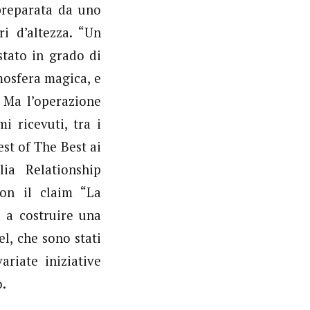
 preparata da uno
i d’altezza. “Un
tato in grado di
mosfera magica, e
. Ma l’operazione
i ricevuti, tra i
st of The Best ai
ia Relationship
on il claim “La
 a costruire una
l, che sono stati
ariate iniziative
o.