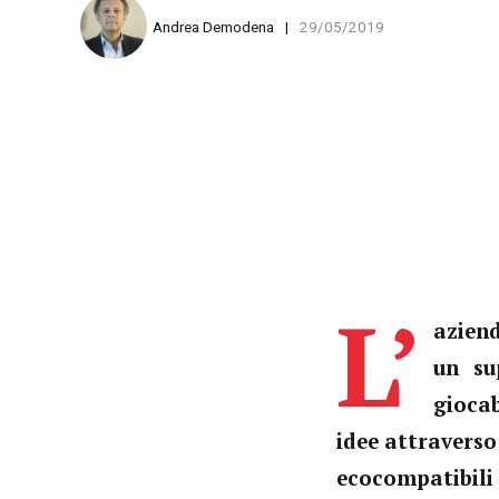
Andrea Demodena
29/05/2019
L’
azien
un su
giocab
idee attraverso
ecocompatibili