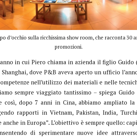
lpo d’occhio sulla ricchissima show room, che racconta 30 a
promozioni.
’anno in cui Piero chiama in azienda il figlio Guido 
 Shanghai, dove P&B aveva aperto un ufficio l’anno
competenze nell’utilizzo dei materiali e nelle tecnic
biamo sempre viaggiato tantissimo – spiega Guido 
 e così, dopo 7 anni in Cina, abbiamo ampliato la 
ngendo rapporti in Vietnam, Pakistan, India, Turch
anche in Europa”. L’obiettivo è sempre quello: cap
consentendo di sperimentare nuove idee attravers