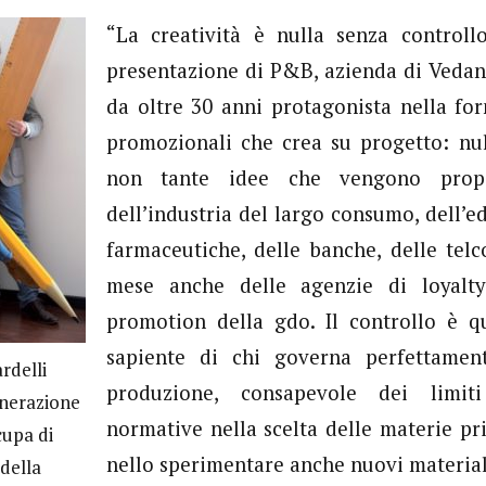
“La creatività è nulla senza controllo
presentazione di P&B, azienda di Vedan
da oltre 30 anni protagonista nella forn
promozionali che crea su progetto: nul
non tante idee che vengono prop
dell’industria del largo consumo, dell’ed
farmaceutiche, delle banche, delle tel
mese anche delle agenzie di loyalty
promotion della gdo. Il controllo è q
sapiente di chi governa perfettamen
rdelli
produzione, consapevole dei limit
enerazione
normative nella scelta delle materie p
cupa di
nello sperimentare anche nuovi material
della