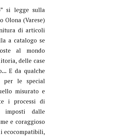
” si legge sulla
o Olona (Varese)
itura di articoli
la a catalogo se
oste al mondo
itoria, delle case
co… E da qualche
 per le special
uello misurato e
te i processi di
i imposti dalle
rime e coraggioso
i ecocompatibili,