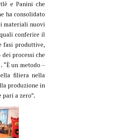
stlè e Panini che
he ha consolidato
di materiali nuovi
quali conferire il
 fasi produttive,
o dei processi che
1. “È un metodo –
lla filiera nella
ella produzione in
 pari a zero”.