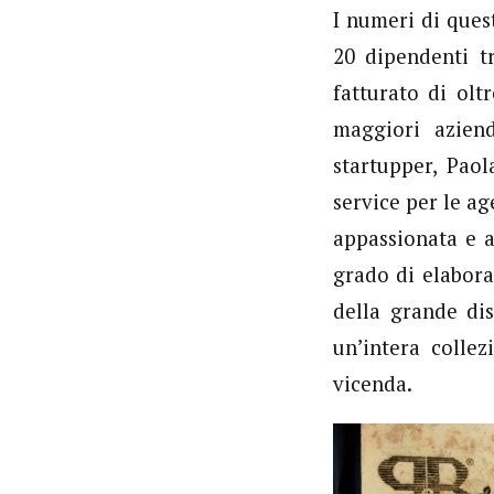
I numeri di ques
20 dipendenti tr
fatturato di olt
maggiori azien
startupper, Pao
service per le ag
appassionata e 
grado di elabora
della grande dis
un’intera colle
vicenda.