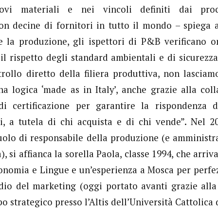
ovi materiali e nei vincoli definiti dai proce
on decine di fornitori in tutto il mondo – spiega 
la produzione, gli ispettori di P&B verificano on-
il rispetto degli standard ambientali e di sicurezza
trollo diretto della filiera produttiva, non lasciam
 logica ‘made as in Italy’, anche grazie alla col
 di certificazione per garantire la rispondenza d
i, a tutela di chi acquista e di chi vende”. Nel 2
ruolo di responsabile della produzione (e amministr
 si affianca la sorella Paola, classe 1994, che arri
onomia e Lingue e un’esperienza a Mosca per perfez
udio del marketing (oggi portato avanti grazie all
o strategico presso l’Altis dell’Università Cattolica 