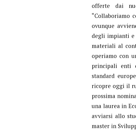
offerte dai nu
“Collaboriamo c
ovunque avviene 
degli impianti e 
materiali al con
operiamo con una
principali enti
standard europe
ricopre oggi il 
prossima nomina),
una laurea in Ec
avviarsi allo st
master in Svilupp