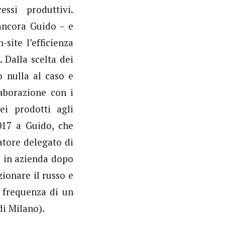
ssi produttivi.
ancora Guido – e
site l’efficienza
. Dalla scelta dei
o nulla al caso e
laborazione con i
ei prodotti agli
017 a Guido, che
atore delegato di
va in azienda dopo
ionare il russo e
a frequenza di un
di Milano).