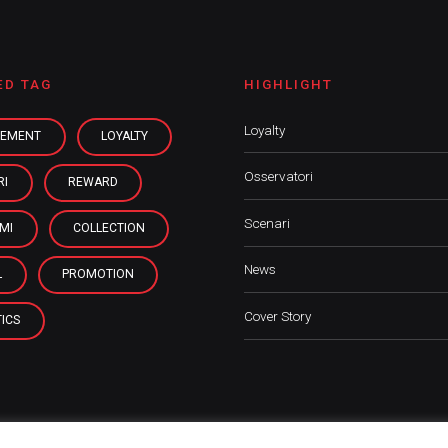
ED TAG
HIGHLIGHT
Loyalty
EMENT
LOYALTY
Osservatori
RI
REWARD
Scenari
MI
COLLECTION
News
L
PROMOTION
Cover Story
ICS