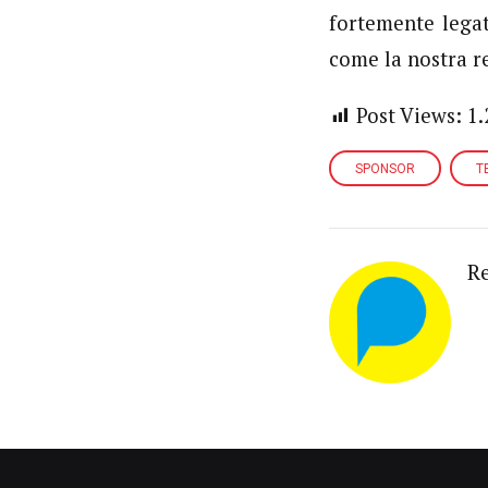
fortemente legat
come la nostra re
Post Views:
1.
SPONSOR
T
R