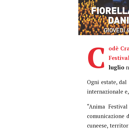
C
odè Cr
Festiva
luglio
n
Ogni estate, dal
internazionale e,
“Anima Festiva
comunicazione d
cuneese, territo