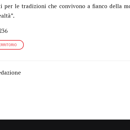
i per le tradizioni che convivono a fianco della m
altà”.
236
ERRITORIO
edazione