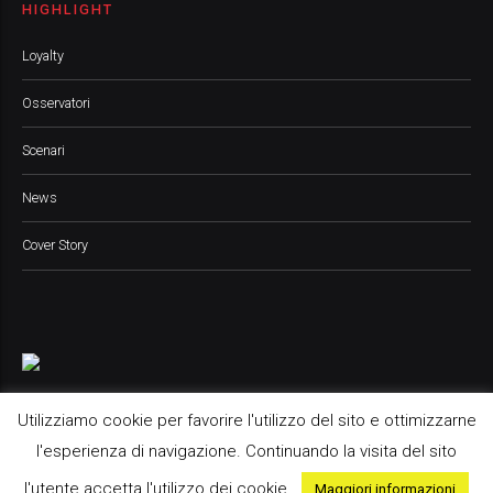
HIGHLIGHT
Loyalty
Osservatori
Scenari
News
Cover Story
Utilizziamo cookie per favorire l'utilizzo del sito e ottimizzarne
l'esperienza di navigazione. Continuando la visita del sito
Pop Up Media srl, 2021 © All Rights Reserved
l'utente accetta l'utilizzo dei cookie.
Maggiori informazioni