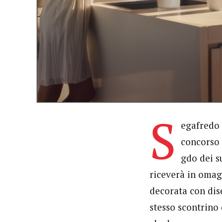
S
egafredo 
concorso 
gdo dei s
riceverà in omagg
decorata con dis
stesso scontrino