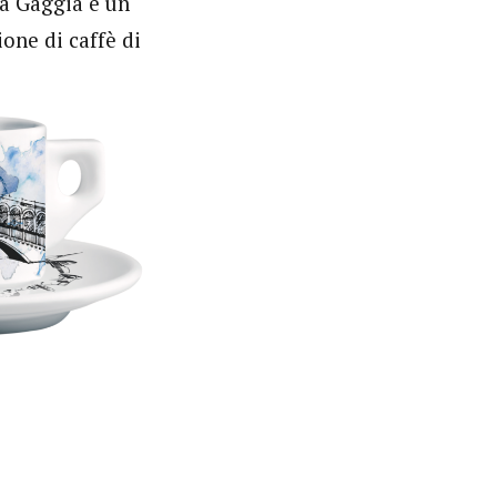
a Gaggia e un
one di caffè di