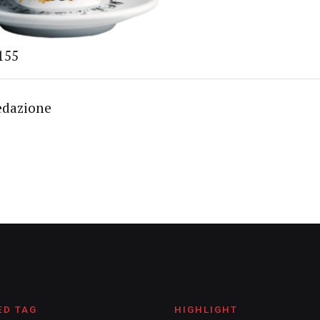
155
edazione
ED TAG
HIGHLIGHT