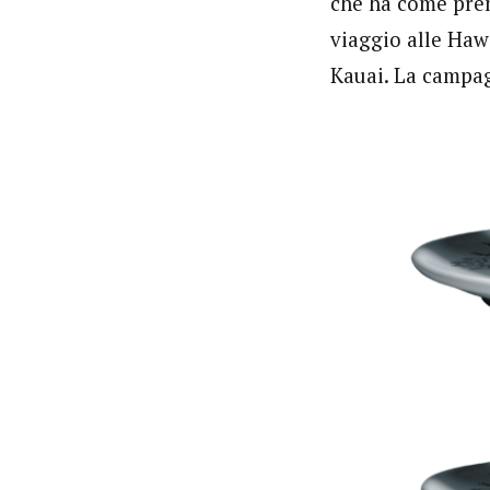
che ha come prem
viaggio alle Hawa
Kauai. La campag