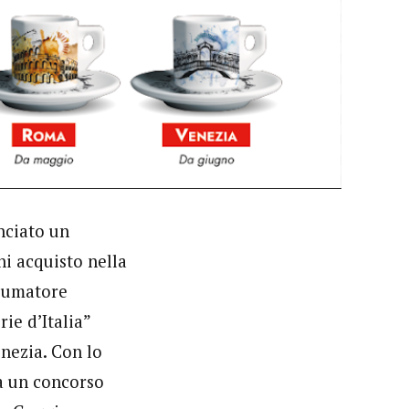
nciato un
ni acquisto nella
nsumatore
ie d’Italia”
nezia. Con lo
a un concorso