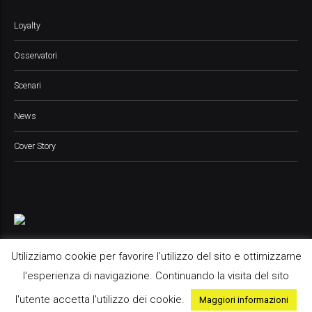
Loyalty
Osservatori
Scenari
News
Cover Story
Utilizziamo cookie per favorire l'utilizzo del sito e ottimizzarne
l'esperienza di navigazione. Continuando la visita del sito
Pop Up Media srl, 2021 © All Rights Reserved
l'utente accetta l'utilizzo dei cookie.
Maggiori informazioni