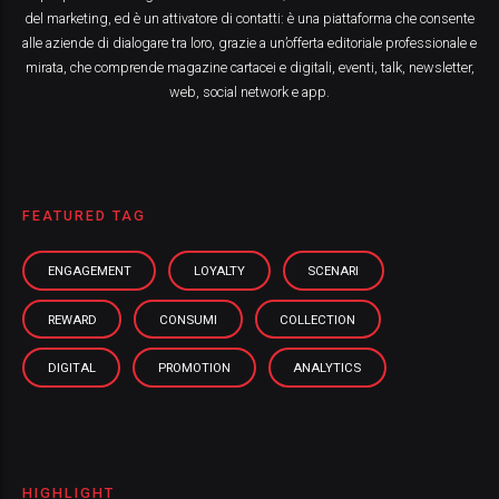
del marketing, ed è un attivatore di contatti: è una piattaforma che consente
alle aziende di dialogare tra loro, grazie a un’offerta editoriale professionale e
mirata, che comprende magazine cartacei e digitali, eventi, talk, newsletter,
web, social network e app.
FEATURED TAG
ENGAGEMENT
LOYALTY
SCENARI
REWARD
CONSUMI
COLLECTION
DIGITAL
PROMOTION
ANALYTICS
HIGHLIGHT