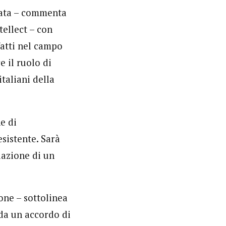
mpata – commenta
ellect – con
fatti nel campo
e il ruolo di
taliani della
e di
esistente. Sarà
llazione di un
ione – sottolinea
ida un accordo di