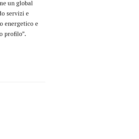
me un global
o servizi e
io energetico e
 profilo”.