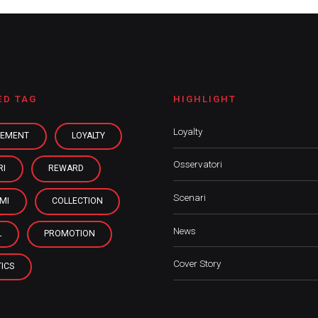
ED TAG
HIGHLIGHT
Loyalty
EMENT
LOYALTY
Osservatori
RI
REWARD
Scenari
MI
COLLECTION
News
L
PROMOTION
Cover Story
ICS