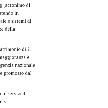
g (acronimo di
stendo in
le e sistemi di
ze della
patrimonio di 21
i maggioranza è
’Agenzia nazionale
se promosso dal
 in servizi di
ne.