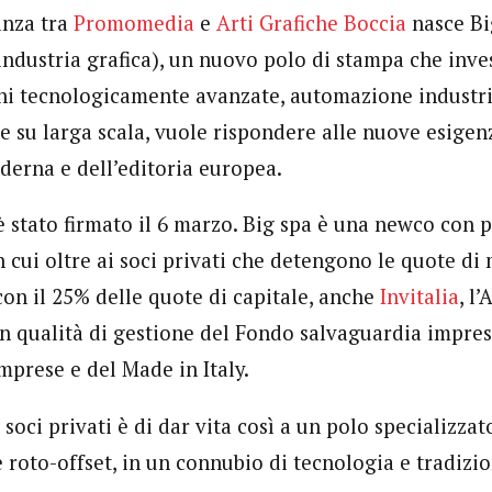
eanza tra
Promomedia
e
Arti Grafiche Boccia
nasce Bi
industria grafica), un nuovo polo di stampa che inve
ni tecnologicamente avanzate, automazione industria
e su larga scala, vuole rispondere alle nuove esigen
derna e dell’editoria europea.
 è stato firmato il 6 marzo. Big spa è una newco con 
n cui oltre ai soci privati che detengono le quote d
con il 25% delle quote di capitale, anche
Invitalia
, l
 in qualità di gestione del Fondo salvaguardia impre
mprese e del Made in Italy.
soci privati è di dar vita così a un polo specializzato
 roto-offset, in un connubio di tecnologia e tradizio