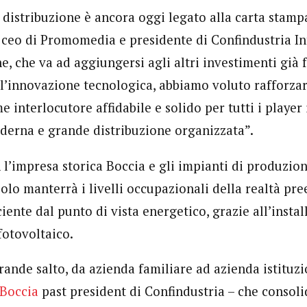
a distribuzione è ancora oggi legato alla carta sta
ceo di Promomedia e presidente di Confindustria Int
, che va ad aggiungersi agli altri investimenti già 
ll’innovazione tecnologica, abbiamo voluto rafforzar
nterlocutore affidabile e solido per tutti i player i
derna e grande distribuzione organizzata”.
 l’impresa storica Boccia e gli impianti di produzion
lo manterrà i livelli occupazionali della realtà pre
ciente dal punto di vista energetico, grazie all’insta
otovoltaico.
grande salto, da azienda familiare ad azienda istituz
Boccia
past president di Confindustria – che consol