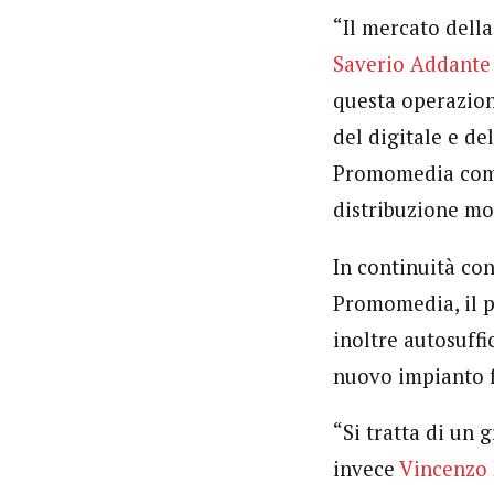
“Il mercato dell
Saverio Addante
questa operazione
del digitale e de
Promomedia come i
distribuzione mo
In continuità con
Promomedia, il po
inoltre autosuffi
nuovo impianto f
“Si tratta di un 
invece
Vincenzo 