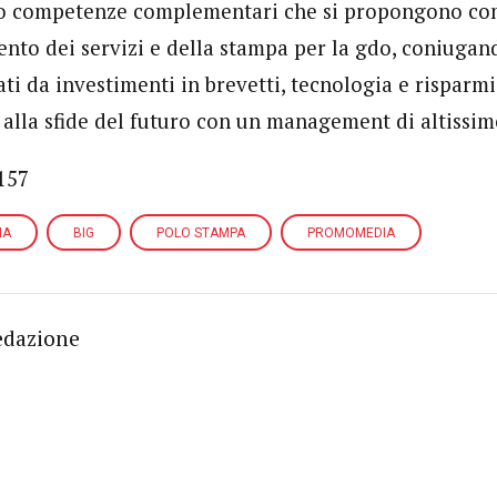
ndo competenze complementari che si propongono co
nto dei servizi e della stampa per la gdo, coniugand
ti da investimenti in brevetti, tecnologia e risparm
alla sfide del futuro con un management di altissimo
157
IA
BIG
POLO STAMPA
PROMOMEDIA
edazione