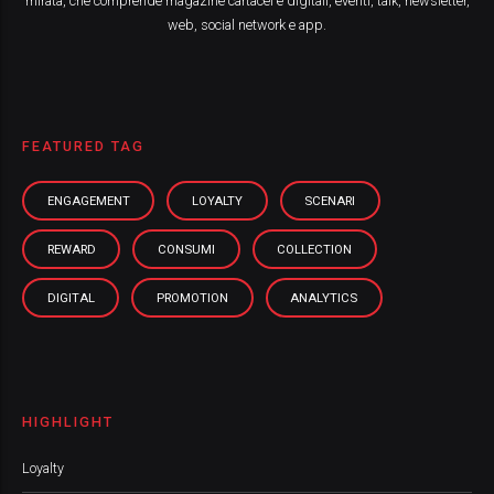
mirata, che comprende magazine cartacei e digitali, eventi, talk, newsletter,
web, social network e app.
FEATURED TAG
ENGAGEMENT
LOYALTY
SCENARI
REWARD
CONSUMI
COLLECTION
DIGITAL
PROMOTION
ANALYTICS
HIGHLIGHT
Loyalty