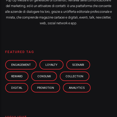
Pop Up Media è un generatore di contenuti, nell’area della comunicazione e
del marketing, ed è un attivatore di contatti: è una piattaforma che consente
alle aziende di dialogare tra loro, grazie a un’offerta editoriale professionale e
mirata, che comprende magazine cartacei e digitali, eventi, talk, newsletter,
web, social network e app.
FEATURED TAG
ENGAGEMENT
LOYALTY
SCENARI
REWARD
CONSUMI
COLLECTION
DIGITAL
PROMOTION
ANALYTICS