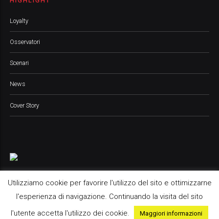
HIGHLIGHT
Loyalty
Osservatori
Scenari
News
Cover Story
Utilizziamo cookie per favorire l'utilizzo del sito e ottimizzarne
l'esperienza di navigazione. Continuando la visita del sito
Pop Up Media srl, 2021 © All Rights Reserved
l'utente accetta l'utilizzo dei cookie.
Maggiori informazioni