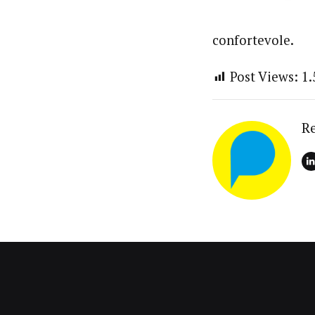
confortevole.
Post Views:
1.
R