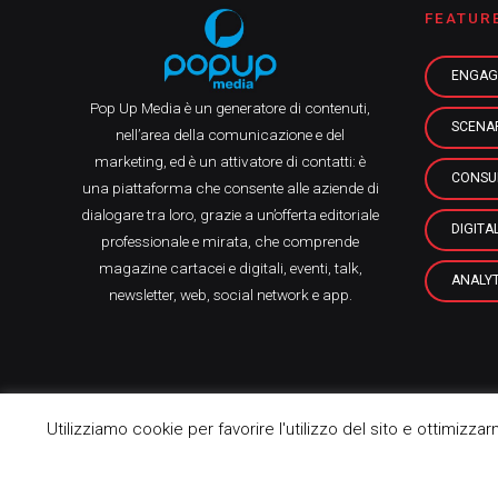
FEATUR
ENGAG
Pop Up Media è un generatore di contenuti,
SCENA
nell’area della comunicazione e del
marketing, ed è un attivatore di contatti: è
CONSU
una piattaforma che consente alle aziende di
dialogare tra loro, grazie a un’offerta editoriale
DIGITA
professionale e mirata, che comprende
magazine cartacei e digitali, eventi, talk,
ANALYT
newsletter, web, social network e app.
Utilizziamo cookie per favorire l'utilizzo del sito e ottimizza
Pop Up Media srl, 2021 © All Rights Reserved