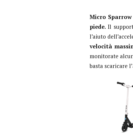
Micro Sparro
piede
. Il suppor
l’aiuto dell’acc
velocità massi
monitorate alcune
basta scaricare l’