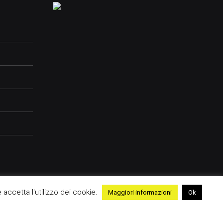
e accetta l'utilizzo dei cookie.
Maggiori informazioni
Ok
me
Contatti
Advertising
Cookie Policy
Privacy