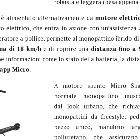
robusta e leggera (pesa appena 
w
è alimentato alternativamente da
motore elettri
to elettrico, che entra in azione con un’assistenza 
eleratore a pollice, permette al monopattino ibrido d
ma di 18 km/h
e di coprire una
distanza fino a
 informazioni come lo stato della batteria, la dista
app Micro.
A motore spento Micro Sp
normale monopattino musc
dal look urbano, che richia
monopattini da freestyle, ped
pezzo unico, manubrio la
poliuretano, che assicuran