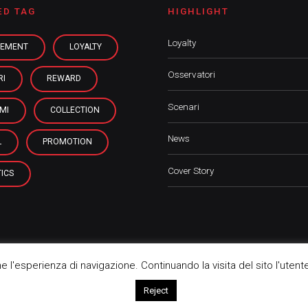
ED TAG
HIGHLIGHT
Loyalty
EMENT
LOYALTY
Osservatori
RI
REWARD
Scenari
MI
COLLECTION
News
L
PROMOTION
Cover Story
ICS
rne l'esperienza di navigazione. Continuando la visita del sito l'utent
Ho
Reject