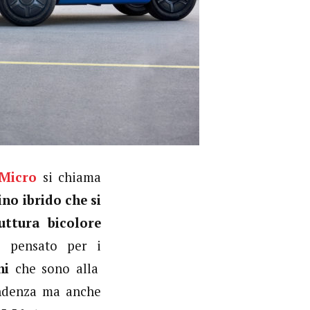
Micro
si chiama
o ibrido che si
uttura bicolore
è pensato per i
nni
che sono alla
endenza ma anche