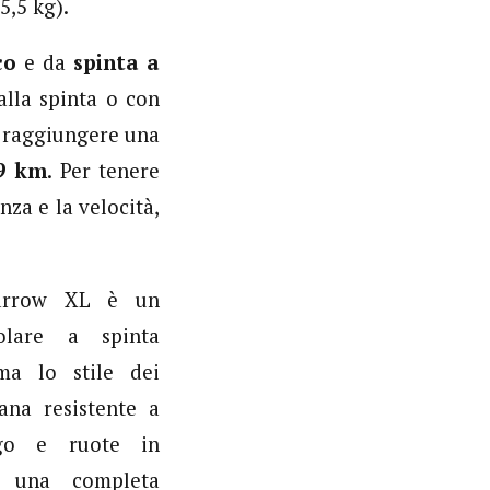
5,5 kg).
co
e da
spinta a
alla spinta o con
i raggiungere una
 9 km
. Per tenere
nza e la velocità,
arrow XL è un
olare a spinta
ma lo stile dei
ana resistente a
rgo e ruote in
o una completa