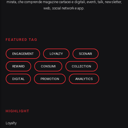
mirata, che comprende magazine cartacei e digitali, eventi, talk, newsletter,
web, social network e app.
FEATURED TAG
ENGAGEMENT
LOYALTY
SCENARI
REWARD
CONSUMI
COLLECTION
DIGITAL
PROMOTION
ANALYTICS
HIGHLIGHT
Loyalty