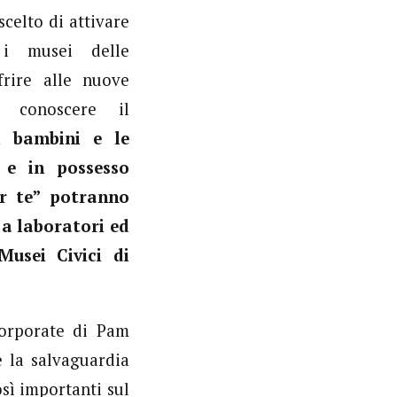
celto di attivare
 i musei delle
ffrire alle nuove
i conoscere il
i bambini e le
a e in possesso
er te” potranno
e a laboratori ed
Musei Civici di
corporate di Pam
 la salvaguardia
osì importanti sul