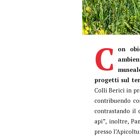
C
on obi
ambient
museale
progetti sul te
Colli Berici in p
contribuendo cos
contrastando il 
api”, inoltre, P
presso l’Apicoltu