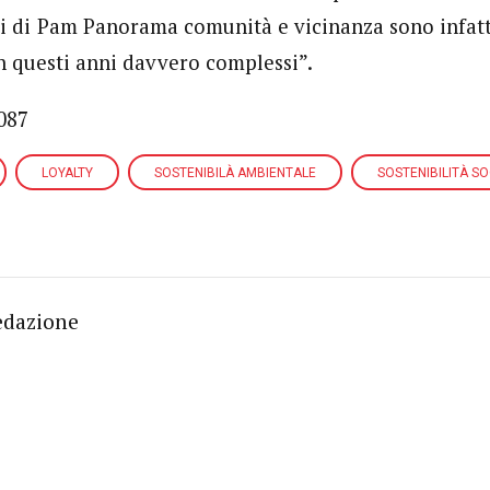
noi di Pam Panorama comunità e vicinanza sono infatti
 questi anni davvero complessi”.
087
LOYALTY
SOSTENIBILÀ AMBIENTALE
SOSTENIBILITÀ SO
edazione