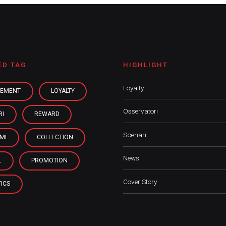
ED TAG
HIGHLIGHT
Loyalty
EMENT
LOYALTY
Osservatori
RI
REWARD
Scenari
MI
COLLECTION
News
L
PROMOTION
Cover Story
ICS