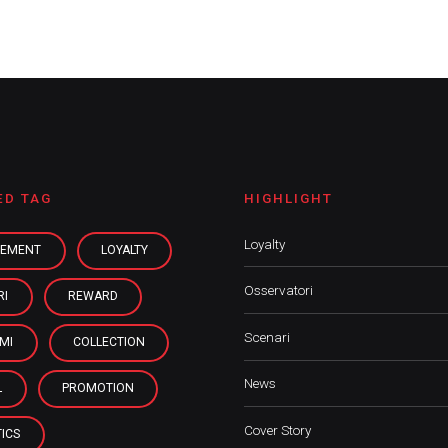
ED TAG
HIGHLIGHT
Loyalty
EMENT
LOYALTY
Osservatori
RI
REWARD
Scenari
MI
COLLECTION
News
L
PROMOTION
Cover Story
ICS