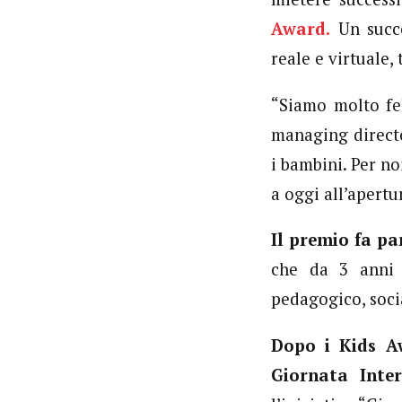
Award.
Un succe
reale e virtuale,
“Siamo molto fe
managing directo
i bambini. Per n
a oggi all’apertur
Il premio fa pa
che da 3 anni 
pedagogico, socia
Dopo i Kids Aw
Giornata Inter