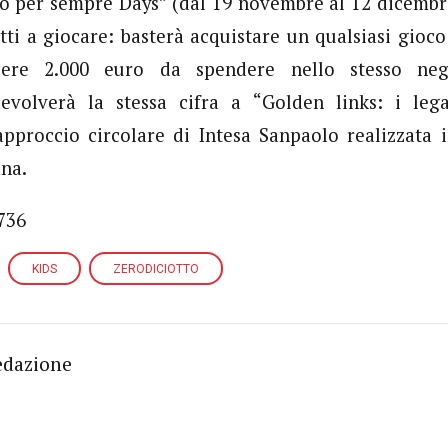
oco per sempre Days” (dal 19 novembre al 12 dicembre
utti a giocare: basterà acquistare un qualsiasi gioco
cere 2.000 euro da spendere nello stesso neg
devolverà la stessa cifra a “Golden links: i leg
 approccio circolare di Intesa Sanpaolo realizzata 
ana.
736
KIDS
ZERODICIOTTO
edazione