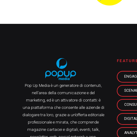
FEATUR
ENGAG
Pop Up Media è un generatore di contenuti,
SCENA
nell’area della comunicazione e del
marketing, ed è un attivatore di contatti: è
CONSU
una piattaforma che consente alle aziende di
dialogare tra loro, grazie a un’offerta editoriale
DIGITA
professionale e mirata, che comprende
magazine cartacei e digitali, eventi, talk,
ANALYT
newsletter, web, social network e app.