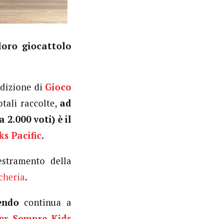
loro giocattolo
edizione di
Gioco
otali raccolte,
ad
 2.000 voti) è il
ks Pacific
.
estramento della
cheria
.
endo
continua a
er Sempre Kids