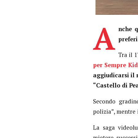
A
nche q
prefer
Tra il 
per Sempre Ki
aggiudicarsi il 
“Castello di Pe
Secondo gradi
polizia”, mentre 
La saga videolu
mietere success