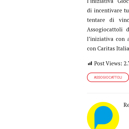
l’iniziativa “Gi
di incentivare t
tentare di vin
Assogiocattoli 
l’iniziativa con
con Caritas Itali
Post Views:
2.
ASSOGIOCATTOLI
R