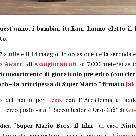
uest’anno, i bambini italiani hanno eletto il 
ito
.
17 aprile e il 14 maggio, in occasione della seconda 
ds Award
di
Assogiocattoli
, su 7.000 preferenze t
riconoscimento di giocattolo preferito (con circa
ach – la principessa di Super Mario ” firmato
Jak
no del podio per
Lego
, con l’”Accademia di add
il terzo posto va al “Raccontastorie Orso Giò” di
Gio
dica “
Super Mario Bros. Il film”
di casa
Nint
i tanto da conquistare anche il podio di
Gioco p