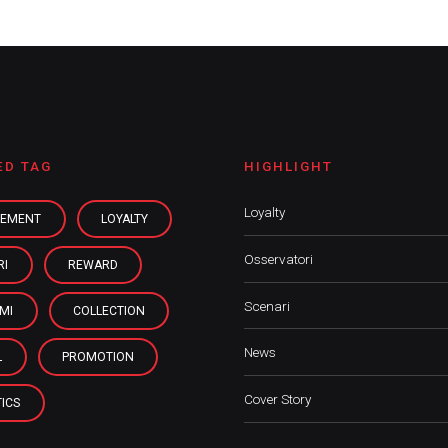
ED TAG
HIGHLIGHT
Loyalty
EMENT
LOYALTY
Osservatori
RI
REWARD
Scenari
MI
COLLECTION
News
L
PROMOTION
Cover Story
ICS