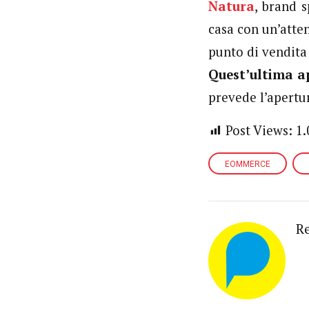
Natura
, brand s
casa con un’atte
punto di vendita 
Quest’ultima ap
prevede l’apertur
Post Views:
1.
EOMMERCE
R