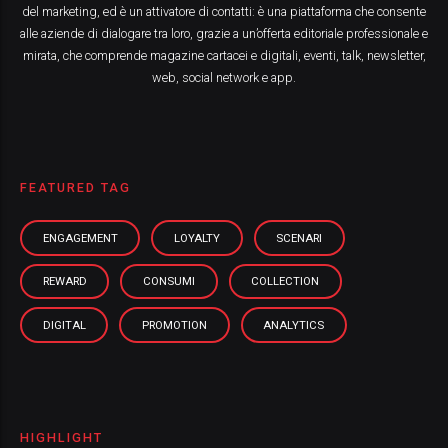
del marketing, ed è un attivatore di contatti: è una piattaforma che consente
alle aziende di dialogare tra loro, grazie a un’offerta editoriale professionale e
mirata, che comprende magazine cartacei e digitali, eventi, talk, newsletter,
web, social network e app.
FEATURED TAG
ENGAGEMENT
LOYALTY
SCENARI
REWARD
CONSUMI
COLLECTION
DIGITAL
PROMOTION
ANALYTICS
HIGHLIGHT