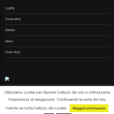
Loyalty
Osservatori
Scenari
News
Cover Story
Utilizziamo cookie per favorire l'utilizzo del sito e ottimizzarne
l'esperienza di navigazione. Continuando la visita del sito
Pop Up Media srl, 2021 © All Rights Reserved
l'utente accetta l'utilizzo dei cookie.
Maggiori informazioni