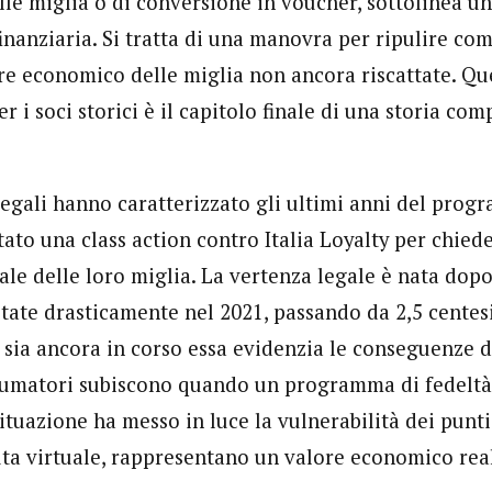
le miglia o di conversione in voucher, sottolinea una
inanziaria. Si tratta di una manovra per ripulire co
ore economico delle miglia non ancora riscattate. Qu
 i soci storici è il capitolo finale di una storia comp
legali hanno caratterizzato gli ultimi anni del prog
ato una class action contro Italia Loyalty per chied
ale delle loro miglia. La vertenza legale è nata dopo
tate drasticamente nel 2021, passando da 2,5 centesi
sia ancora in corso essa evidenzia le conseguenze di
sumatori subiscono quando un programma di fedeltà
ituazione ha messo in luce la vulnerabilità dei punti
ta virtuale, rappresentano un valore economico real