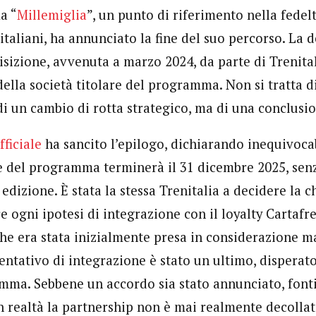
a “
Millemiglia
”, un punto di riferimento nella fedelt
italiani, ha annunciato la fine del suo percorso. La 
isizione, avvenuta a marzo 2024, da parte di Trenital
della società titolare del programma. Non si tratta d
i un cambio di rotta strategico, ma di una conclusio
ficiale
ha sancito l’epilogo, dichiarando inequivoc
ne del programma terminerà il 31 dicembre 2025, sen
dizione. È stata la stessa Trenitalia a decidere la c
 ogni ipotesi di integrazione con il loyalty Cartafre
che era stata inizialmente presa in considerazione m
entativo di integrazione è stato un ultimo, disperat
amma. Sebbene un accordo sia stato annunciato, fonti
n realtà la partnership non è mai realmente decollat