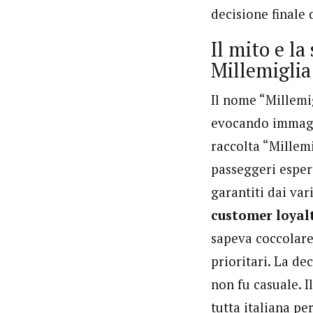
decisione finale 
Il mito e la
Millemiglia
Il nome “Millemi
evocando immagini
raccolta “Millemi
passeggeri espert
garantiti dai va
customer loyal
sapeva coccolare
prioritari. La de
non fu casuale. I
tutta italiana pe