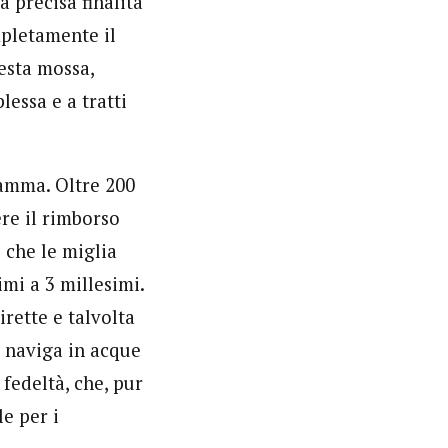
 precisa finalità
mpletamente il
esta mossa,
lessa e a tratti
ramma. Oltre 200
ere il rimborso
 che le miglia
mi a 3 millesimi.
rette e talvolta
 naviga in acque
 fedeltà, che, pur
e per i