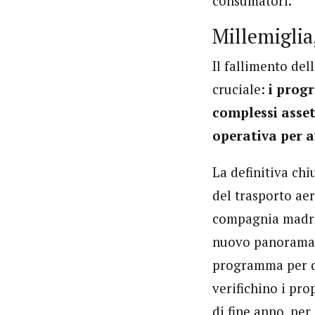
consumatori.
Millemiglia,
Il fallimento del
cruciale:
i prog
complessi asset
operativa per a
La definitiva chi
del trasporto aer
compagnia madre, 
nuovo panorama co
programma per de
verifichino i pro
di fine anno, per