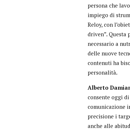
persona che lavor
impiego di strum
Reloy, con l’obie
driven”. Questa p
necessario a nutr
delle nuove tecn
contenuti ha biso
personalità.
Alberto Damian
consente oggi di 
comunicazione in
precisione i targe
anche alle abitu