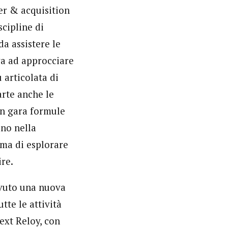
ger & acquisition
scipline di
da assistere le
va ad approcciare
articolata di
arte anche le
n gara formule
ono nella
 ma di esplorare
re.
evuto una nuova
tte le attività
ext Reloy, con