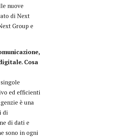
lle nuove
ato di Next
 Next Group e
comunicazione,
digitale. Cosa
 singole
vo ed efficienti
 agenzie è una
i di
ne di dati e
he sono in ogni