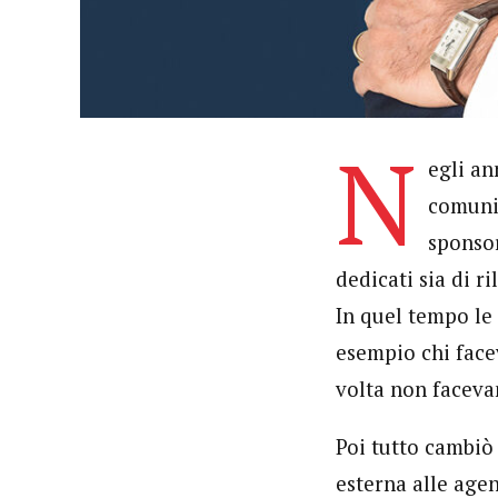
N
egli an
comunic
sponsor
dedicati sia di r
In quel tempo le
esempio chi face
volta non facevan
Poi tutto cambiò
esterna alle agen