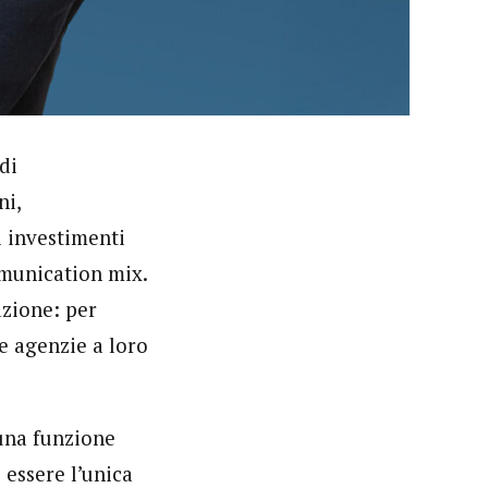
di
ni,
i investimenti
mmunication mix.
azione: per
e agenzie a loro
 una funzione
 essere l’unica