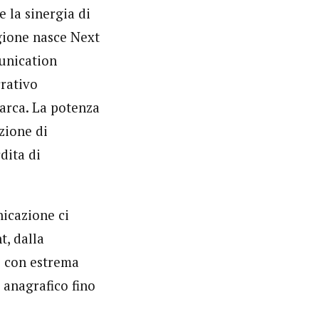
 la sinergia di
gione nasce Next
munication
rrativo
marca. La potenza
zione di
dita di
nicazione ci
t, dalla
e con estrema
, anagrafico fino