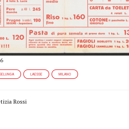
46
SELUNGA
LAESSE
MILANO
tizia Rossi