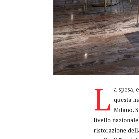
L
a spesa, 
questa ma
Milano. S
livello nazionale,
ristorazione del