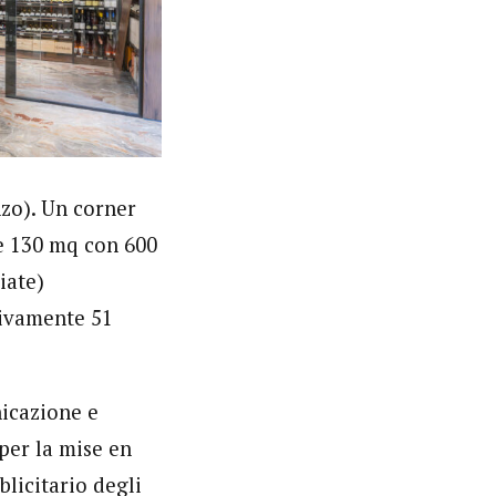
nzo). Un corner
re 130 mq con 600
iate)
sivamente 51
icazione e
 per la mise en
blicitario degli