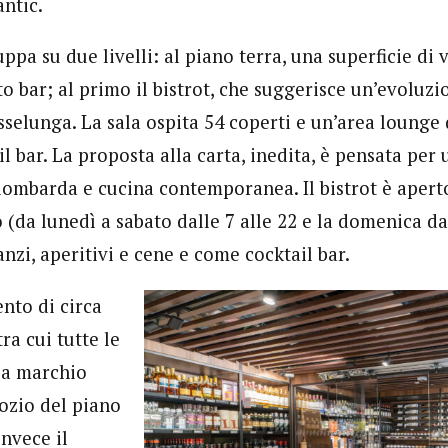
antic.
uppa su due livelli: al piano terra, una superficie di 
o bar; al primo il bistrot, che suggerisce un’evoluz
sselunga. La sala ospita 54 coperti e un’area lounge 
il bar. La proposta alla carta, inedita, è pensata per 
lombarda e cucina contemporanea. Il bistrot è aperto
 (da lunedì a sabato dalle 7 alle 22 e la domenica dal
anzi, aperitivi e cene e come cocktail bar.
nto di circa
ra cui tutte le
i a marchio
gozio del piano
invece il