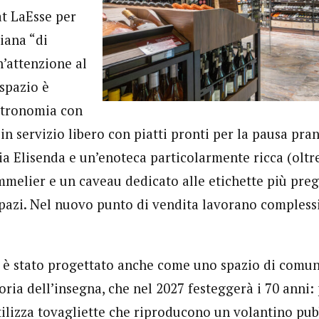
t LaEsse per
iana “di
n’attenzione al
spazio è
stronomia con
 in servizio libero con piatti pronti per la pausa pra
eria Elisenda e un’enoteca particolarmente ricca (olt
mmelier e un caveau dedicato alle etichette più preg
pazi. Nel nuovo punto di vendita lavorano comples
 è stato progettato anche come uno spazio di comun
oria dell’insegna, che nel 2027 festeggerà i 70 anni:
utilizza tovagliette che riproducono un volantino pub