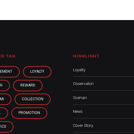
ED TAG
HIGHLIGHT
Loyalty
EMENT
LOYALTY
Osservatori
RI
REWARD
Scenari
MI
COLLECTION
News
L
PROMOTION
Cover Story
ICS