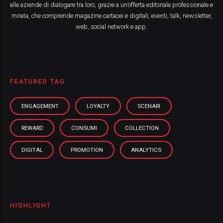
alle aziende di dialogare tra loro, grazie a un’offerta editoriale professionale e
mirata, che comprende magazine cartacei e digitali, eventi, talk, newsletter,
web, social network e app.
FEATURED TAG
ENGAGEMENT
LOYALTY
SCENARI
REWARD
CONSUMI
COLLECTION
DIGITAL
PROMOTION
ANALYTICS
HIGHLIGHT