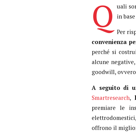
Q
uali so
in base
Per ri
convenienza per
perché si costr
alcune negative, 
goodwill, ovvero
A seguito di u
Smartresearch
,
premiare le in
elettrodomestic
offrono il miglio