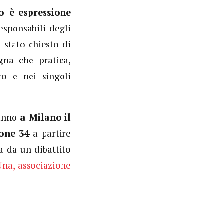
o è espressione
esponsabili degli
 stato chiesto di
egna che pratica,
vo e nei singoli
ranno
a Milano il
none 34
a partire
a da un dibattito
Una, associazione