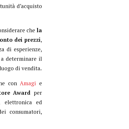
tunità d’acquisto
onsiderare che
la
onto dei prezzi
,
a di esperienze,
o a determinare il
luogo di vendita.
one con
Amagi
e
Store Award
per
 elettronica ed
dei consumatori,