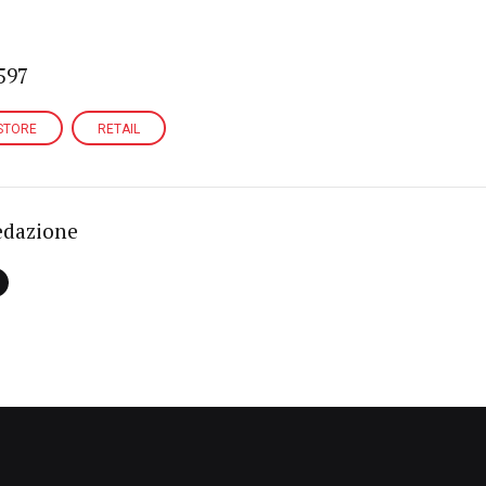
597
STORE
RETAIL
edazione