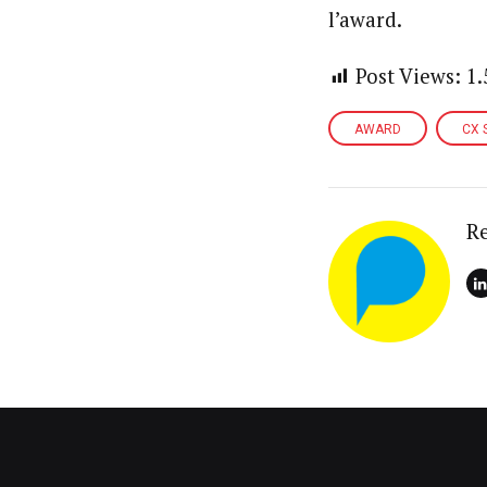
l’award.
Post Views:
1.
AWARD
CX 
R