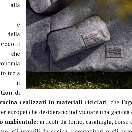
ne alla
nte e
della
rodotti
e che
economia
to tcc a
re il
ation
di
cucina realizzati in materiali riciclati
, che l’a
iler europei che desiderano individuare una gamma
o ambientale
: articoli da forno, casalinghi, borse
etro, gli utensili da cucina, i contenitori e gli acc