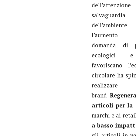
dell’attenzio
salvaguardia
dell’ambie
l’aumento 
domanda di p
ecologici 
favoriscano l’
circolare ha spin
realizza
brand
Regener
articoli per la 
marchi e ai reta
a basso impatt
gli articoli in v