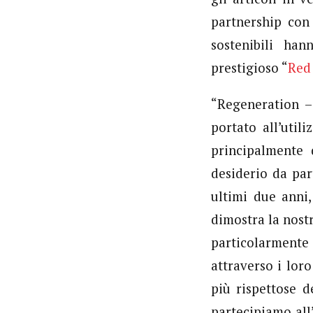
partnership co
sostenibili ha
prestigioso “
Red
“Regeneration 
portato all’util
principalmente 
desiderio da par
ultimi due anni
dimostra la nostr
particolarmente
attraverso i lor
più rispettose d
partecipiamo all