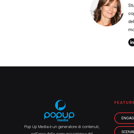
St
co
de
mo
FEATUR
ENGAG
Pop Up Media è un generatore di contenuti,
SCENA
nell’area della comunicazione e del