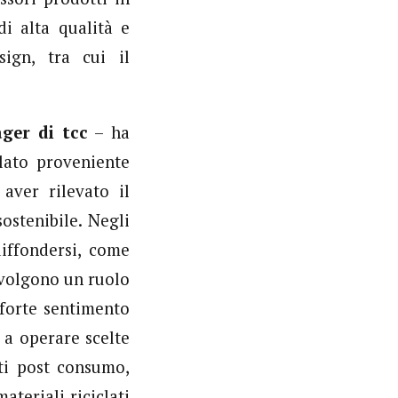
di alta qualità e
ign, tra cui il
ager di tcc
– ha
clato proveniente
aver rilevato il
ostenibile. Negli
iffondersi, come
 svolgono un ruolo
forte sentimento
 a operare scelte
ati post consumo,
teriali riciclati