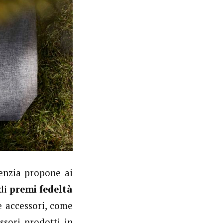
genzia propone ai
 di
premi fedeltà
 e accessori, come
essori prodotti in