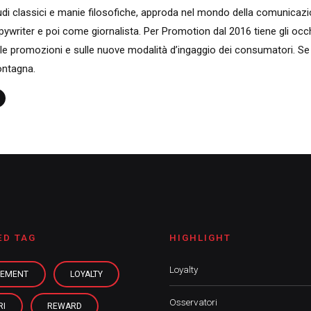
udi classici e manie filosofiche, approda nel mondo della comunica
pywriter e poi come giornalista. Per Promotion dal 2016 tiene gli occ
lle promozioni e sulle nuove modalità d’ingaggio dei consumatori. Se
ntagna.
ED TAG
HIGHLIGHT
Loyalty
EMENT
LOYALTY
Osservatori
RI
REWARD