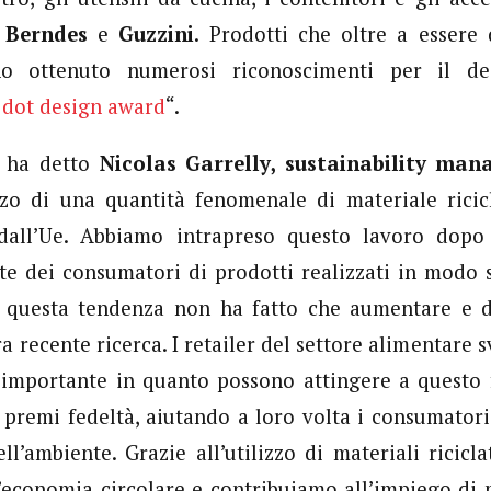
n
Berndes
e
Guzzini
. Prodotti che oltre a essere 
nno ottenuto numerosi riconoscimenti per il des
 dot design award
“.
– ha detto
Nicolas Garrelly, sustainability man
izzo di una quantità fenomenale di materiale rici
dall’Ue. Abbiamo intrapreso questo lavoro dopo 
te dei consumatori di prodotti realizzati in modo s
, questa tendenza non ha fatto che aumentare e d
a recente ricerca. I retailer del settore alimentare
 importante in quanto possono attingere a questo 
o premi fedeltà, aiutando a loro volta i consumatori
ell’ambiente. Grazie all’utilizzo di materiali ricicl
’economia circolare e contribuiamo all’impiego di ma