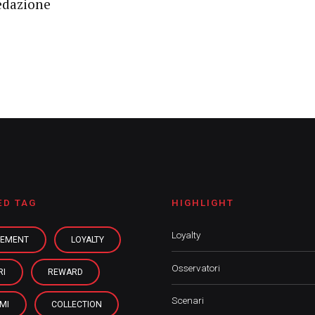
edazione
ED TAG
HIGHLIGHT
Loyalty
EMENT
LOYALTY
Osservatori
RI
REWARD
Scenari
MI
COLLECTION