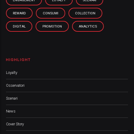
ENGAGEMENT
LOYALTY
SCENARI
REWARD
CONSUMI
COLLECTION
DIGITAL
PROMOTION
ANALYTICS
HIGHLIGHT
Loyalty
Osservatori
Scenari
News
Cover Story