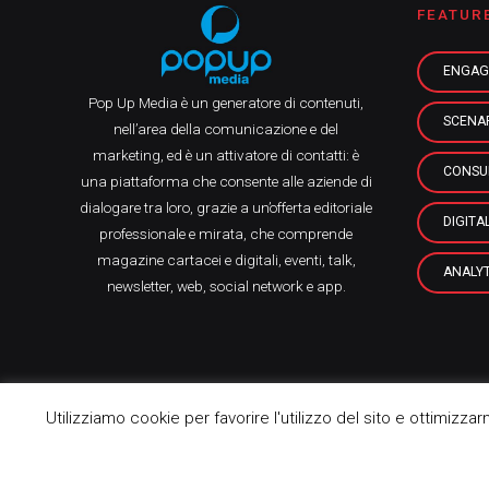
FEATUR
ENGAG
Pop Up Media è un generatore di contenuti,
SCENA
nell’area della comunicazione e del
marketing, ed è un attivatore di contatti: è
CONSU
una piattaforma che consente alle aziende di
dialogare tra loro, grazie a un’offerta editoriale
DIGITA
professionale e mirata, che comprende
magazine cartacei e digitali, eventi, talk,
ANALYT
newsletter, web, social network e app.
Utilizziamo cookie per favorire l'utilizzo del sito e ottimizza
Pop Up Media srl, 2021 © All Rights Reserved