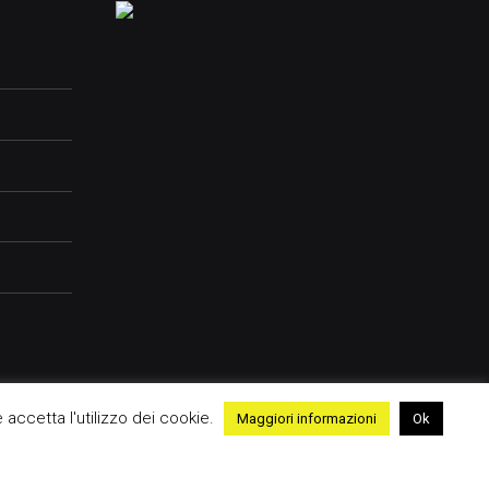
e accetta l'utilizzo dei cookie.
Maggiori informazioni
Ok
me
Contatti
Advertising
Cookie Policy
Privacy