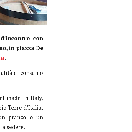
 d’incontro con
no, in piazza De
ia
.
dalità di consumo
el made in Italy,
o Terre d’Italia,
 un pranzo o un
 a sedere.