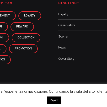
ED TAG
HIGHLIGHT
Loyalty
EMENT
LOYALTY
Osservatori
RI
REWARD
Scenari
MI
COLLECTION
News
L
PROMOTION
Cover Story
ICS
rne l'esperienza di navigazione. Continuando la visita del sito l'utent
Ho
Reject