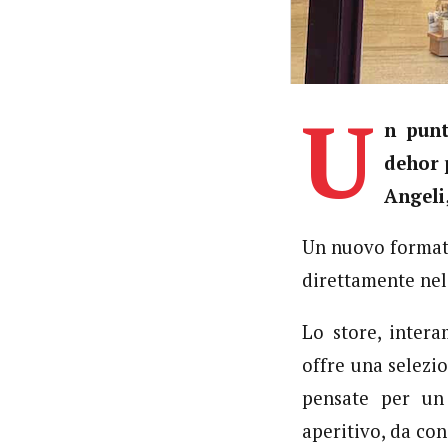
U
n punt
dehor 
Angeli,
Un nuovo format 
direttamente nel
Lo store, intera
offre una selezi
pensate per un
aperitivo, da co