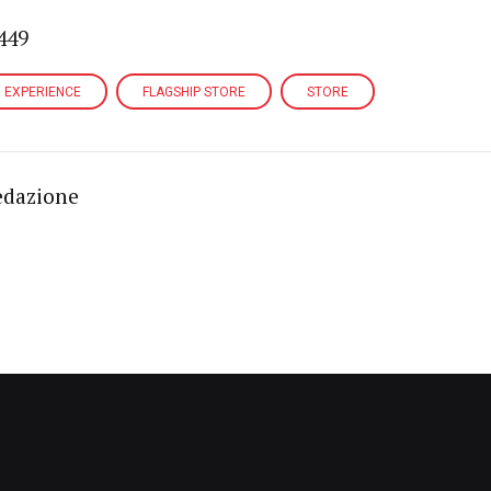
449
EXPERIENCE
FLAGSHIP STORE
STORE
edazione