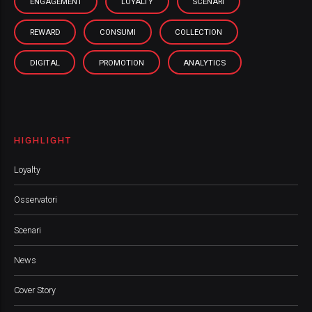
ENGAGEMENT
LOYALTY
SCENARI
REWARD
CONSUMI
COLLECTION
DIGITAL
PROMOTION
ANALYTICS
HIGHLIGHT
Loyalty
Osservatori
Scenari
News
Cover Story