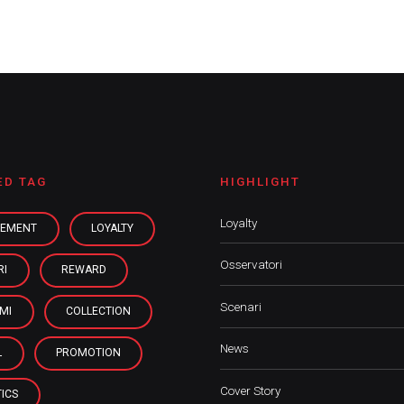
ED TAG
HIGHLIGHT
Loyalty
EMENT
LOYALTY
Osservatori
RI
REWARD
Scenari
MI
COLLECTION
News
L
PROMOTION
Cover Story
ICS