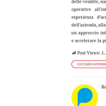
delle vendite, sia
operative all’i
esperienza d’a
dell’azienda, all
un approccio int
e accelerare la p
Post Views:
1.
CUSTOMER EXPERIE
R