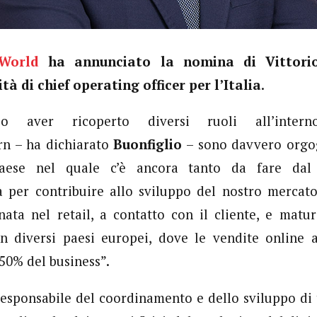
aWorld
ha annunciato la nomina di Vittorio
ità di chief operating officer per l’Italia
.
po aver ricoperto diversi ruoli all’inte
n – ha dichiarato
Buonfiglio
– sono davvero orgog
paese nel quale c’è ancora tanto da fare dal
à per contribuire allo sviluppo del nostro mercato
ata nel retail, a contatto con il cliente, e matur
 in diversi paesi europei, dove le vendite online 
 50% del business”.
responsabile del coordinamento e dello sviluppo di t