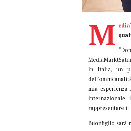
M
edi
qual
“Do
MediaMarktSatur
in Italia, un 
dell’omnicanalit
mia esperienza n
internazionale,
rappresentare il
Buonfiglio sarà 