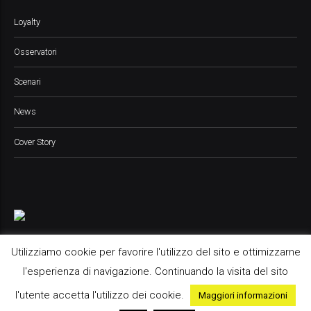
Loyalty
Osservatori
Scenari
News
Cover Story
Utilizziamo cookie per favorire l'utilizzo del sito e ottimizzarne
l'esperienza di navigazione. Continuando la visita del sito
Pop Up Media srl, 2021 © All Rights Reserved
l'utente accetta l'utilizzo dei cookie.
Maggiori informazioni