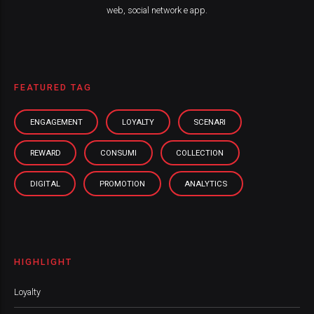
web, social network e app.
FEATURED TAG
ENGAGEMENT
LOYALTY
SCENARI
REWARD
CONSUMI
COLLECTION
DIGITAL
PROMOTION
ANALYTICS
HIGHLIGHT
Loyalty