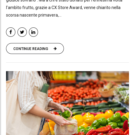
giudice sovrano”. Ma a chi è stato donato per l’ennesima volta
l’ambìto frutto, grazie a CX Store Award, venne chiarito nella
scorsa nascente primavera,...
CONTINUE READING