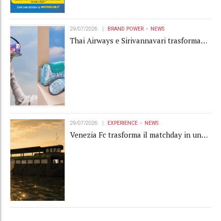
29/07/2026
BRAND POWER
NEWS
Thai Airways e Sirivannavari trasformano
l'amenity kit in un oggetto di brand
experience
29/07/2026
EXPERIENCE
NEWS
Venezia Fc trasforma il matchday in una
luxury experience con La Serenissima, la
nuova hospitality sull'acqua