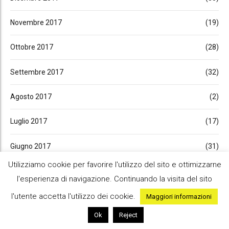
Novembre 2017
(19)
Ottobre 2017
(28)
Settembre 2017
(32)
Agosto 2017
(2)
Luglio 2017
(17)
Giugno 2017
(31)
Utilizziamo cookie per favorire l'utilizzo del sito e ottimizzarne
Maggio 2017
(18)
l'esperienza di navigazione. Continuando la visita del sito
Aprile 2017
(27)
l'utente accetta l'utilizzo dei cookie.
Maggiori informazioni
Ok
Reject
Marzo 2017
(22)