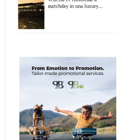
matchday in una luxury
experience con La Serenissima,
la nuova hospitality sull'acqua