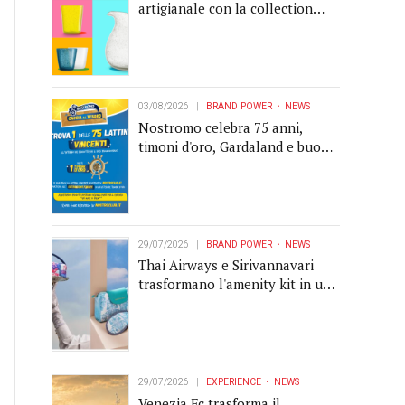
artigianale con la collection
Memento
03/08/2026
BRAND POWER
NEWS
Nostromo celebra 75 anni,
timoni d'oro, Gardaland e buoni
premio al centro della strategia
di engagement
29/07/2026
BRAND POWER
NEWS
Thai Airways e Sirivannavari
trasformano l'amenity kit in un
oggetto di brand experience
29/07/2026
EXPERIENCE
NEWS
Venezia Fc trasforma il