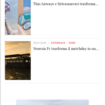
Thai Airways e Sirivannavari trasformano
l'amenity kit in un oggetto di brand
experience
29/07/2026
EXPERIENCE
NEWS
Venezia Fc trasforma il matchday in una
luxury experience con La Serenissima, la
nuova hospitality sull'acqua