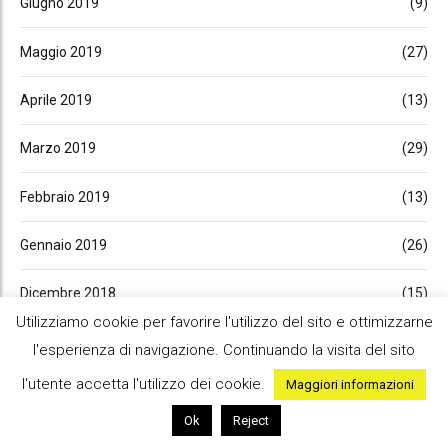
Giugno 2019
(9)
Maggio 2019
(27)
Aprile 2019
(13)
Marzo 2019
(29)
Febbraio 2019
(13)
Gennaio 2019
(26)
Dicembre 2018
(15)
Utilizziamo cookie per favorire l'utilizzo del sito e ottimizzarne
Novembre 2018
(32)
l'esperienza di navigazione. Continuando la visita del sito
l'utente accetta l'utilizzo dei cookie.
Maggiori informazioni
Ottobre 2018
(27)
Ok
Reject
Settembre 2018
(30)