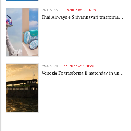
29/07/2026
BRAND POWER
NEWS
Thai Airways e Sirivannavari trasformano
l'amenity kit in un oggetto di brand
experience
29/07/2026
EXPERIENCE
NEWS
Venezia Fc trasforma il matchday in una
luxury experience con La Serenissima, la
nuova hospitality sull'acqua