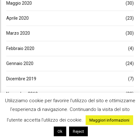
Maggio 2020
(30)
Aprile 2020
(23)
Marzo 2020
(30)
Febbraio 2020
(4)
Gennaio 2020
(24)
Dicembre 2019
(7)
Novembre 2019
(20)
Utilizziamo cookie per favorire l'utilizzo del sito e ottimizzarne
Ottobre 2019
(10)
l'esperienza di navigazione. Continuando la visita del sito
l'utente accetta l'utilizzo dei cookie.
Maggiori informazioni
Settembre 2019
(29)
Ok
Reject
Luglio 2019
(23)