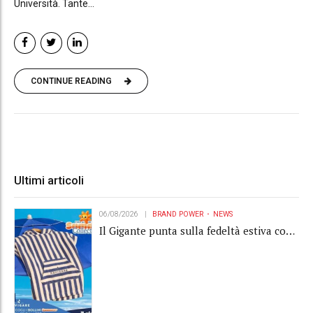
Università. Tante...
CONTINUE READING
Ultimi articoli
06/08/2026
BRAND POWER
NEWS
Il Gigante punta sulla fedeltà estiva con
la "Summer Collection" Navigare