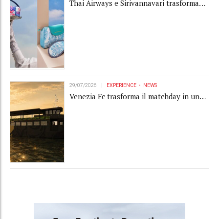
Thai Airways e Sirivannavari trasformano
l'amenity kit in un oggetto di brand
experience
29/07/2026
EXPERIENCE
NEWS
Venezia Fc trasforma il matchday in una
luxury experience con La Serenissima, la
nuova hospitality sull'acqua