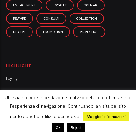
ENGAGEMENT
LOYALTY
SCENARI
REWARD
CONSUMI
COLLECTION
DIGITAL
PROMOTION
ANALYTICS
HIGHLIGHT
Loyalty
Osservatori
Utilizziamo cookie per favorire l'utilizzo del sito e ottimizzarne
Scenari
l'esperienza di navigazione. Continuando la visita del sito
l'utente accetta l'utilizzo dei cookie.
Maggiori informazioni
News
Ok
Reject
Cover Story