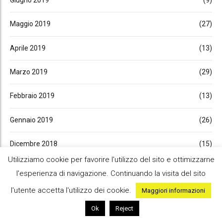
Maggio 2019
(27)
Aprile 2019
(13)
Marzo 2019
(29)
Febbraio 2019
(13)
Gennaio 2019
(26)
Dicembre 2018
(15)
Utilizziamo cookie per favorire l'utilizzo del sito e ottimizzarne
Novembre 2018
(32)
l'esperienza di navigazione. Continuando la visita del sito
l'utente accetta l'utilizzo dei cookie.
Maggiori informazioni
Ottobre 2018
(27)
Ok
Reject
Settembre 2018
(30)