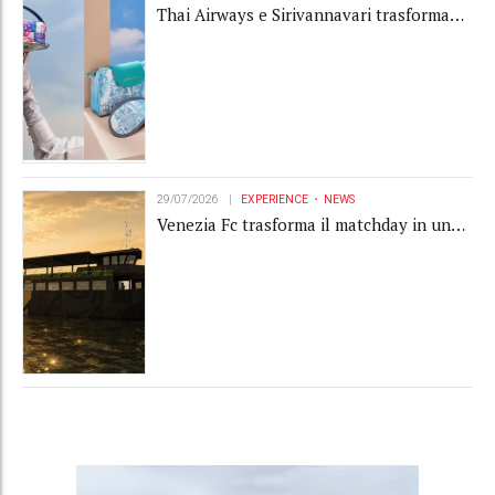
Thai Airways e Sirivannavari trasformano
l'amenity kit in un oggetto di brand
experience
29/07/2026
EXPERIENCE
NEWS
Venezia Fc trasforma il matchday in una
luxury experience con La Serenissima, la
nuova hospitality sull'acqua