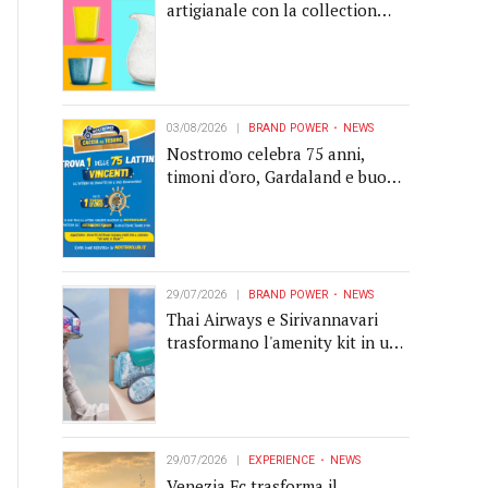
artigianale con la collection
Memento
03/08/2026
BRAND POWER
NEWS
Nostromo celebra 75 anni,
timoni d'oro, Gardaland e buoni
premio al centro della strategia
di engagement
29/07/2026
BRAND POWER
NEWS
Thai Airways e Sirivannavari
trasformano l'amenity kit in un
oggetto di brand experience
29/07/2026
EXPERIENCE
NEWS
Venezia Fc trasforma il