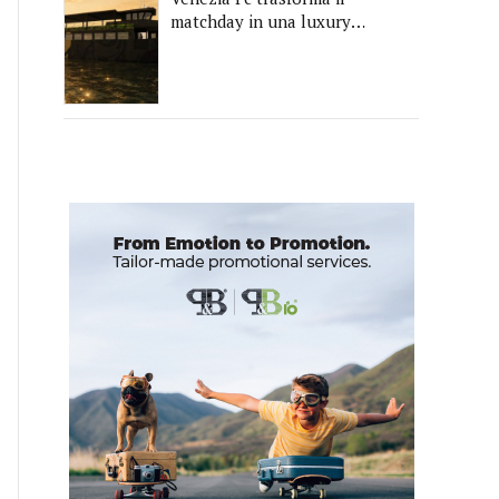
matchday in una luxury
experience con La Serenissima,
la nuova hospitality sull'acqua