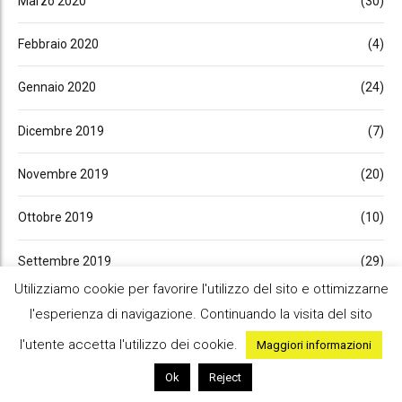
Marzo 2020
(30)
Febbraio 2020
(4)
Gennaio 2020
(24)
Dicembre 2019
(7)
Novembre 2019
(20)
Ottobre 2019
(10)
Settembre 2019
(29)
Utilizziamo cookie per favorire l'utilizzo del sito e ottimizzarne
Luglio 2019
(23)
l'esperienza di navigazione. Continuando la visita del sito
l'utente accetta l'utilizzo dei cookie.
Maggiori informazioni
Giugno 2019
(9)
Ok
Reject
Maggio 2019
(27)