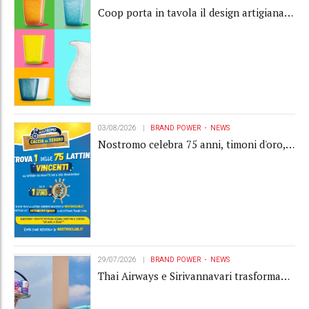
Coop porta in tavola il design artigianale
con la collection Memento
03/08/2026
BRAND POWER
NEWS
Nostromo celebra 75 anni, timoni d'oro,
Gardaland e buoni premio al centro della
strategia di engagement
29/07/2026
BRAND POWER
NEWS
Thai Airways e Sirivannavari trasformano
l'amenity kit in un oggetto di brand
experience