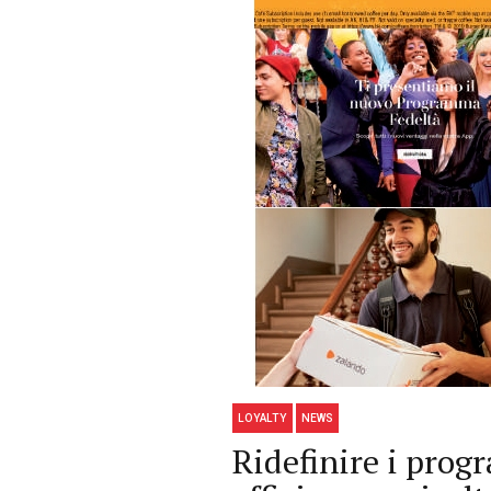
LOYALTY
NEWS
Ridefinire i prog