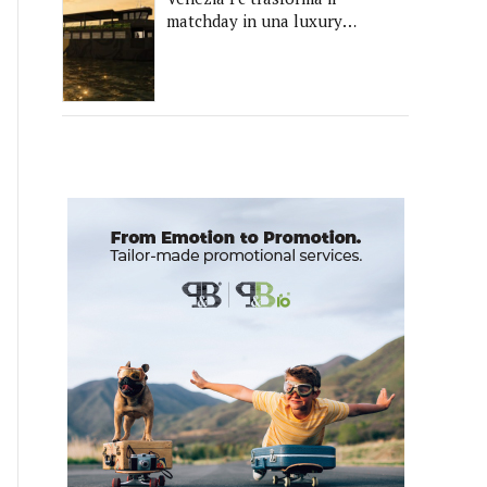
matchday in una luxury
experience con La Serenissima,
la nuova hospitality sull'acqua